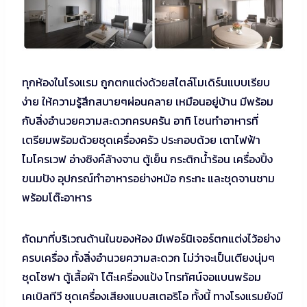
ทุกห้องในโรงแรม ถูกตกแต่งด้วยสไตล์โมเดิร์นแบบเรียบ
ง่าย ให้ความรู้สึกสบายๆผ่อนคลาย เหมือนอยู่บ้าน มีพร้อม
กับสิ่งอำนวยความสะดวกครบครัน อาทิ โซนทำอาหารที่
เตรียมพร้อมด้วยชุดเครื่องครัว ประกอบด้วย เตาไฟฟ้า
ไมโครเวฟ อ่างซิงค์ล้างจาน ตู้เย็น กระติกน้ำร้อน เครื่องปิ้ง
ขนมปัง อุปกรณ์ทำอาหารอย่างหม้อ กระทะ และชุดจานชาม
พร้อมโต๊ะอาหาร
ถัดมาที่บริเวณด้านในของห้อง มีเฟอร์นิเจอร์ตกแต่งไว้อย่าง
ครบเครื่อง ทั้งสิ่งอำนวยความสะดวก ไม่ว่าจะเป็นเตียงนุ่มๆ
ชุดโซฟา ตู้เสื้อผ้า โต๊ะเครื่องแป้ง โทรทัศน์จอแบนพร้อม
เคเบิลทีวี ชุดเครื่องเสียงแบบสเตอริโอ ทั้งนี้ ทางโรงแรมยังมี