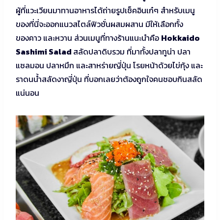
ผู้ที่แวะเวียนมาทานอาหารได้ถ่ายรูปเช็คอินเก๋ๆ สำหรับเมนู
ของที่นี่จะออกแนวสไตล์ฟิวชั่นผสมผสาน มีให้เลือกทั้ง
ของคาว และหวาน ส่วนเมนูที่ทางร้านแนะนำคือ
Hokkaido
Sashimi Salad
สลัดปลาดิบรวม ที่มาทั้งปลาทูน่า ปลา
แซลมอน ปลาหมึก และสาหร่ายญี่ปุ่น โรยหน้าด้วยไข่กุ้ง และ
ราดนน้ำสลัดงาญี่ปุ่น ที่บอกเลยว่าต้องถูกใจคนชอบกินสลัด
แน่นอน