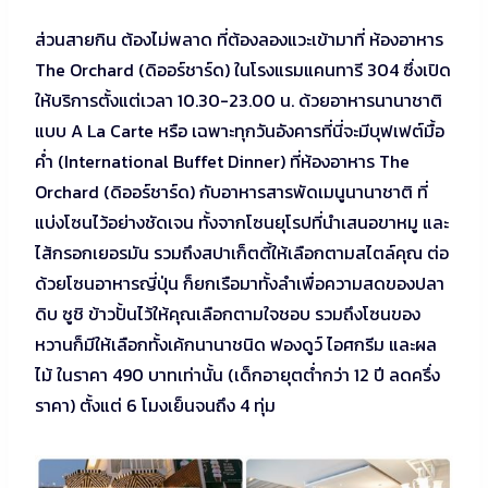
ส่วนสายกิน ต้องไม่พลาด ที่ต้องลองแวะเข้ามาที่ ห้องอาหาร
The Orchard (ดิออร์ชาร์ด) ในโรงแรมแคนทารี 304 ซึ่งเปิด
ให้บริการตั้งแต่เวลา 10.30-23.00 น. ด้วยอาหารนานาชาติ
แบบ A La Carte หรือ เฉพาะทุกวันอังคารที่นี่จะมีบุฟเฟต์มื้อ
ค่ำ (International Buffet Dinner) ที่ห้องอาหาร The
Orchard (ดิออร์ชาร์ด) กับอาหารสารพัดเมนูนานาชาติ ที่
แบ่งโซนไว้อย่างชัดเจน ทั้งจากโซนยุโรปที่นำเสนอขาหมู และ
ไส้กรอกเยอรมัน รวมถึงสปาเก็ตตี้ให้เลือกตามสไตล์คุณ ต่อ
ด้วยโซนอาหารญี่ปุ่น ก็ยกเรือมาทั้งลำเพื่อความสดของปลา
ดิบ ซูชิ ข้าวปั้นไว้ให้คุณเลือกตามใจชอบ รวมถึงโซนของ
หวานก็มีให้เลือกทั้งเค้กนานาชนิด ฟองดูว์ ไอศกรีม และผล
ไม้ ในราคา 490 บาทเท่านั้น (เด็กอายุตต่ำกว่า 12 ปี ลดครึ่ง
ราคา) ตั้งแต่ 6 โมงเย็นจนถึง 4 ทุ่ม