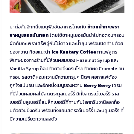
มาต่อกันอีกหนึ่งเมนูฟิวชั่นอาหารไทยกับ
ข้าวหน้ากะเพรา
ขาหมูเยอรมันทอด
โดยใช้ขาหมูเยอรมันนำไปทอดจนกรอบ
ผัดกับกะเพราเสิร์ฟคู่กับไข่ดาว และน้ำซุป พร้อมปิดท้ายด้วย
ของหวาน ที่ขอแนะนำ
Ice Kantary Coffee
กาแฟสูตร
พิเศษของทางร้านที่มีส่วนผสมของ Hazelnut Syrup และ
Vanilla Syrup ท็อปด้วยวิปปิ้งครีมโรยด้วยผง Crumble อบ
กรอบ รสชาติหอมหวานมีความกรุบๆ นิดๆ คอกาแฟต้อง
ถูกใจแน่นอน และอีกหนึ่งเมนูของหวาน
Berry Berry
เครป
ที่มีส่วนผสมผลไม้สดตระกูลเบอร์รี่ มีทั้งสตรอว์เบอร์รี่ ราส
เบอร์รี่ บลูเบอร์รี่ แบล็คเบอร์รี่ที่ทานกับไอศกรีมวานิลลาท็อ
ปด้วยวิปปิ้งครีม พร้อมทั้งแยมสตรอว์เบอร์รี่ และบลูเบอร์รี่ ที่
มีความเปรี้ยวหวานลงตัว