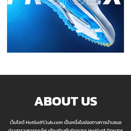
ABOUT US
เว็บไซต์ HotGolfClub.com เป็นหนึ่งในช่องทางการนำเสนอ
ข่าวสารวงการกอล์ฟ เคียงข้างกับนิตยสาร HotGolf นิตยสาร