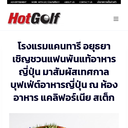
Skip
ADVERTISEMENT
WORK WITH US | ร่วมงานกับเรา
ABOUT US
CONTACT US
นโยบายความเป็นส่วนตัว
to
content
โรงแรมแคนทารี อยุธยา
เชิญชวนแฟนพันแท้อาหาร
ญี่ปุ่น มาสัมผัสเทศกาล
บุฟเฟ่ต์อาหารญี่ปุ่น ณ ห้อง
อาหาร แคลิฟอร์เนีย สเต็ก