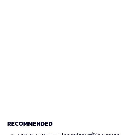
RECOMMENDED