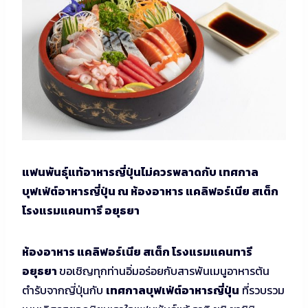
แฟนพันธุ์แท้อาหารญี่ปุ่นไม่ควรพลาดกับ เทศกาล
บุฟเฟ่ต์อาหารญี่ปุ่น
ณ ห้องอาหาร แคลิฟอร์เนีย สเต็ก
โรงแรมแคนทารี อยุธยา
ห้องอาหาร แคลิฟอร์เนีย สเต็ก โรงแรมแคนทารี
อยุธยา
ขอเชิญทุกท่านอิ่มอร่อยกับสารพันเมนูอาหารต้น
ตำรับจากญี่ปุ่นกับ
เทศกาลบุฟเฟ่ต์อาหารญี่ปุ่น
ที่รวบรวม