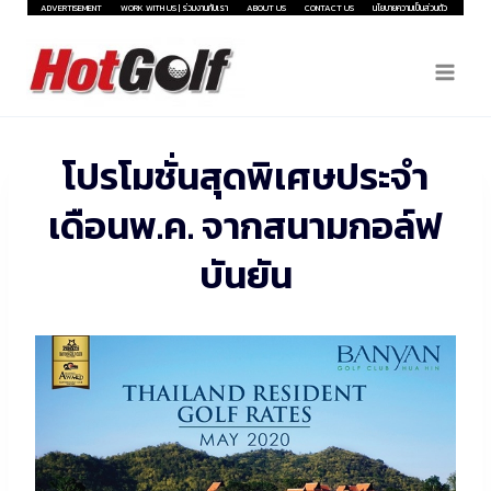
Skip
ADVERTISEMENT
WORK WITH US | ร่วมงานกับเรา
ABOUT US
CONTACT US
นโยบายความเป็นส่วนตัว
to
content
โปรโมชั่นสุดพิเศษประจำ
เดือนพ.ค. จากสนามกอล์ฟ
บันยัน