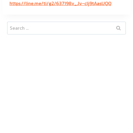
https://line.me/ti/g2/637198v_Jv-clj9tAasUQQ
Search
for: