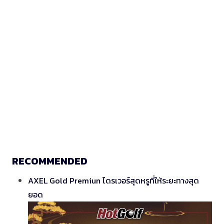
RECOMMENDED
AXEL Gold Premiun ไดรเวอร์สุดหรูที่ให้ระยะทางสุด
ยอด