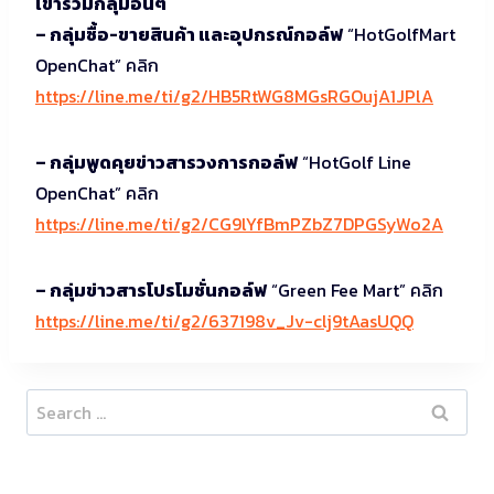
เข้าร่วมกลุ่มอื่นๆ
– กลุ่มซื้อ-ขายสินค้า และอุปกรณ์กอล์ฟ
“HotGolfMart
OpenChat” คลิก
https://line.me/ti/g2/HB5RtWG8MGsRGOujA1JPlA
– กลุ่มพูดคุยข่าวสารวงการกอล์ฟ
“HotGolf Line
OpenChat” คลิก
https://line.me/ti/g2/CG9lYfBmPZbZ7DPGSyWo2A
– กลุ่มข่าวสารโปรโมชั่นกอล์ฟ
“Green Fee Mart” คลิก
https://line.me/ti/g2/637198v_Jv-clj9tAasUQQ
Search
for: