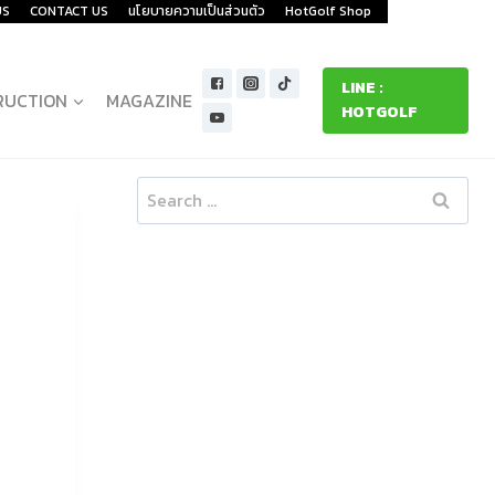
US
CONTACT US
นโยบายความเป็นส่วนตัว
HotGolf Shop
LINE :
RUCTION
MAGAZINE
HOTGOLF
Search
for: