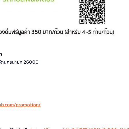
า
ังหวัดนครนายก 26000
lub.com/promotion/