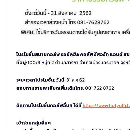
โปรโมชั่นสนามกอล์ฟ รอยัลฮิล กอล์ฟ รีสอร์ท แอนด์ สป
ที่อยู่
: 100/3 หมู่ที่ 2 ตำบลสาริกา อำเภอเมืองนครนายก จ
ระยะเวลาโปรโมชั่น
: วันนี้-31 ส.ค.62
สอบถามรายละเอียดเพิ่มเติมโทร
: 081 762 8762
ติดตามโปรโมชั่นกอล์ฟอื่นๆ ได้ที่
https://www.hotgolfc
เข้าร่วมกลุ่มอื่นๆ