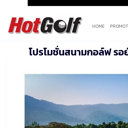
Skip
to
content
HOME
PROMOT
โปรโมชั่นสนามกอล์ฟ รอยั