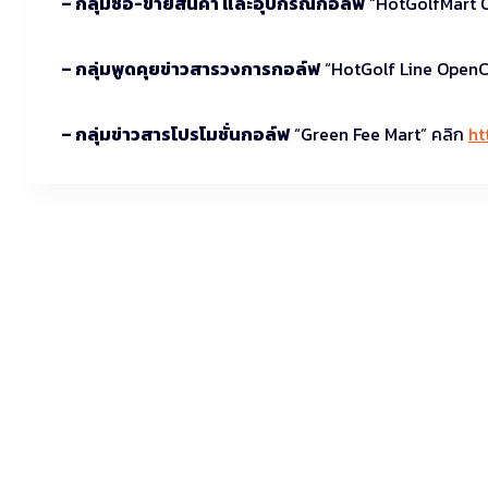
– กลุ่มซื้อ-ขายสินค้า และอุปกรณ์กอล์ฟ
“HotGolfMart 
– กลุ่มพูดคุยข่าวสารวงการกอล์ฟ
“HotGolf Line OpenC
– กลุ่มข่าวสารโปรโมชั่นกอล์ฟ
“Green Fee Mart” คลิก
ht