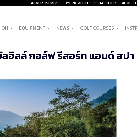
ADVERTISEMENT
WORK WITH US | ร่วมงานกับเรา
ABOUT 
ION
EQUIPMENT
NEWS
GOLF COURSES
INST
ลฮิลล์ กอล์ฟ รีสอร์ท แอนด์ สปา