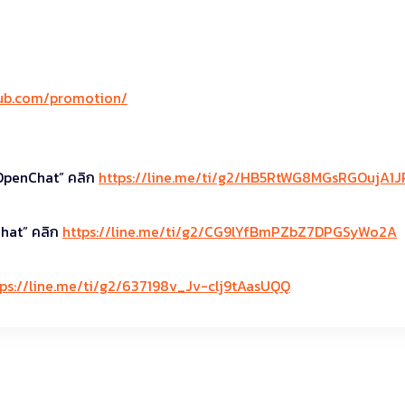
lub.com/promotion/
OpenChat” คลิก
https://line.me/ti/g2/HB5RtWG8MGsRGOujA1J
hat” คลิก
https://line.me/ti/g2/CG9lYfBmPZbZ7DPGSyWo2A
tps://line.me/ti/g2/637198v_Jv-clj9tAasUQQ