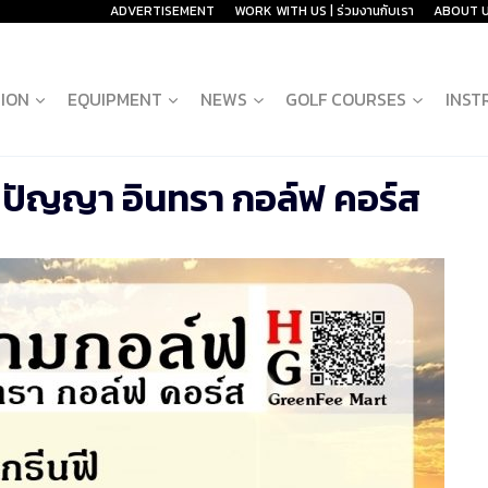
ADVERTISEMENT
WORK WITH US | ร่วมงานกับเรา
ABOUT 
ION
EQUIPMENT
NEWS
GOLF COURSES
INST
 ปัญญา อินทรา กอล์ฟ คอร์ส