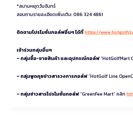
*สนามหยุดวันจันทร์
สอบถามรายละเอียดเพิ่มเติม: 086 324 4861
ติดตามโปรโมชั่นกอล์ฟอื่นๆ ได้ที่
https://www.hotgolfc
เข้าร่วมกลุ่มอื่นๆ
– กลุ่มซื้อ-ขายสินค้า และอุปกรณ์กอล์ฟ
“HotGolfMart 
– กลุ่มพูดคุยข่าวสารวงการกอล์ฟ
“HotGolf Line OpenC
– กลุ่มข่าวสารโปรโมชั่นกอล์ฟ
“GreenFee Mart” คลิก
ht