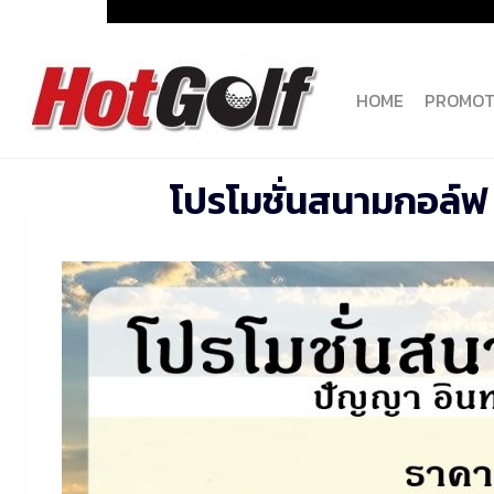
Skip
to
content
HOME
PROMOT
โปรโมชั่นสนามกอล์ฟ