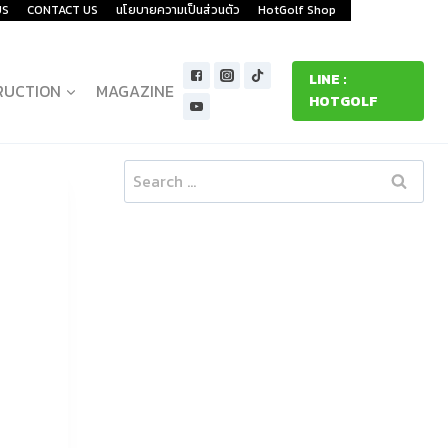
US
CONTACT US
นโยบายความเป็นส่วนตัว
HotGolf Shop
LINE :
RUCTION
MAGAZINE
HOTGOLF
Search
for: