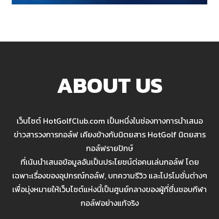
ABOUT US
เว็บไซต์ HotGolfClub.com เป็นหนึ่งในช่องทางการนำเสนอ
ข่าวสารวงการกอล์ฟ เคียงข้างกับนิตยสาร HotGolf นิตยสาร
กอล์ฟรายปักษ์
ที่เน้นนำเสนอข้อมูลอันเป็นประโยชน์ต่อคนเล่นกอล์ฟ โดย
เฉพาะเรื่องของอุปกรณ์กอล์ฟ, บทความรีวิว และโปรโมชั่นต่างๆ
เพื่อมุ่งหมายให้เว็บไซต์แห่งนี้เป็นศูนย์กลางของผู้ที่ชื่นชอบกีฬา
กอล์ฟอย่างแท้จริง