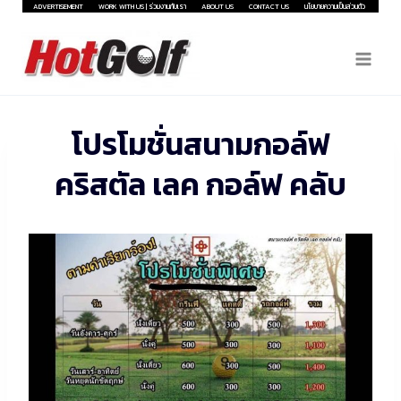
Skip
ADVERTISEMENT
WORK WITH US | ร่วมงานกับเรา
ABOUT US
CONTACT US
นโยบายความเป็นส่วนตัว
to
content
โปรโมชั่นสนามกอล์ฟ
คริสตัล เลค กอล์ฟ คลับ