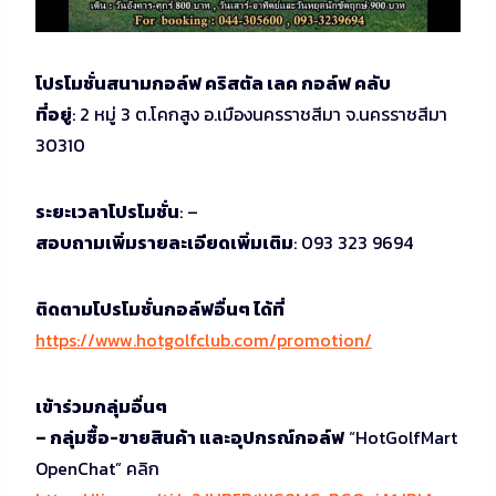
โปรโมชั่นสนามกอล์ฟ คริสตัล เลค กอล์ฟ คลับ
ที่อยู่
: 2 หมู่ 3 ต.โคกสูง อ.เมืองนครราชสีมา จ.นครราชสีมา
30310
ระยะเวลาโปรโมชั่น
: –
สอบถามเพิ่มรายละเอียดเพิ่มเติม
: 093 323 9694
ติดตามโปรโมชั่นกอล์ฟอื่นๆ ได้ที่
https://www.hotgolfclub.com/promotion/
เข้าร่วมกลุ่มอื่นๆ
– กลุ่มซื้อ-ขายสินค้า และอุปกรณ์กอล์ฟ
“HotGolfMart
OpenChat” คลิก