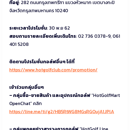
ที่อยู่
: 282 ถนนกรุงเทพกรีฑา แขวงหัวหมาก เขตบางกะปิ
จังหวัดกรุงเทพมหานคร 10240
ระยะเวลาโปรโมชั่น
: 30 พ.ย 62
สอบถามรายละเอียดเพิ่มเติมโทร
: 02 736 0378-9, 061
401 5208
ติดตามโปรโมชั่นกอล์ฟอื่นๆ ได้ที่
https://www.hotgolfclub.com/promotion/
เข้าร่วมกลุ่มอื่นๆ
– กลุ่มซื้อ-ขายสินค้า และอุปกรณ์กอล์ฟ
“HotGolfMart
OpenChat” คลิก
https://line.me/ti/g2/HB5RtWG8MGsRGOujA1JPlA
– กลุ่มพูดคุยข่าวสารวงการกอล์ฟ
“HotGolf Line