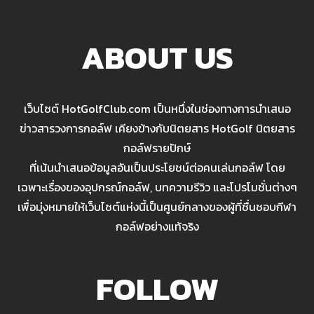
ABOUT US
เว็บไซต์ HotGolfClub.com เป็นหนึ่งในช่องทางการนำเสนอ
ข่าวสารวงการกอล์ฟ เคียงข้างกับนิตยสาร HotGolf นิตยสาร
กอล์ฟรายปักษ์
ที่เน้นนำเสนอข้อมูลอันเป็นประโยชน์ต่อคนเล่นกอล์ฟ โดย
เฉพาะเรื่องของอุปกรณ์กอล์ฟ, บทความรีวิว และโปรโมชั่นต่างๆ
เพื่อมุ่งหมายให้เว็บไซต์แห่งนี้เป็นศูนย์กลางของผู้ที่ชื่นชอบกีฬา
กอล์ฟอย่างแท้จริง
FOLLOW