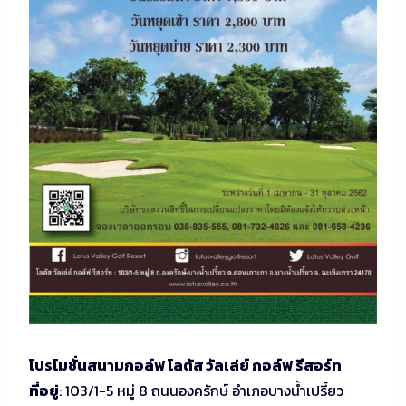
โปรโมชั่นสนามกอล์ฟ โลตัส วัลเล่ย์ กอล์ฟ รีสอร์ท
ที่อยู่
: 103/1-5 หมู่ 8 ถนนองครักษ์ อำเภอบางน้ำเปรี้ยว