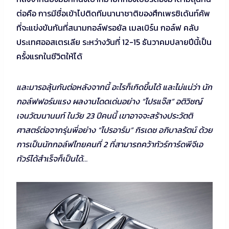
ต่อคือ การมีชื่อเข้าไปติดทีมนานาชาติของศึกเพรซิเด้นท์คัพ
ที่จะแข่งขันกันที่สนามกอล์ฟรอยัล เมลเบิร์น กอล์ฟ คลับ
ประเทศออสเตรเลีย ระหว่างวันที่ 12-15 ธันวาคมปลายปีนี้เป็น
ครั้งแรกในชีวิตให้ได้
และมารอลุ้นกันต่อหลังจากนี้ อะไรก็เกิดขึ้นได้ และไม่แน่ว่า นัก
กอล์ฟฟอร์มแรง ผลงานโดดเด่นอย่าง “โปรแจ๊ส” อติวิชญ์
เจนวัฒนานนท์ ในวัย 23 ปีคนนี้ เขาอาจจะสร้างประวัตติ
ศาสตร์ต่อจากรุ่นพี่อย่าง “โปรอาร์ม” กิรเดช อภิบาลรัตน์ ด้วย
การเป็นนักกอล์ฟไทยคนที่ 2 ที่สามารถคว้าทัวร์การ์ดพีจีเอ
ทัวร์ได้สำเร็จก็เป็นได้…