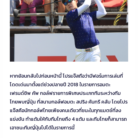
หากย้อนกลับไปก่อนหน้านี้ โปรแจ๊สถือว่ามีฟอร์มการเล่นที่
โดดเด่นมาตั้งแต่ช่วงปลายปี 2018 ในรายการอมตะ
เฟรนด์ชิพ คัพ กอล์ฟรายการพิเศษประเภททีมระหว่างทีม
ไทยพบญี่ปุ่น ที่สนามกอล์ฟอมตะ สปริง คันทรี คลับ โดยโปร
แจ๊สคือนักกอล์ฟไทยเพียงคนเดียวที่ชนะในทุกแมตช์ที่ลง
แข่งขัน ทำแต้มให้กับทีมไทยถึง 4 แต้ม และทีมไทยก็สามารถ
เอาชนะทีมญี่ปุ่นไปได้ในรายการนี้