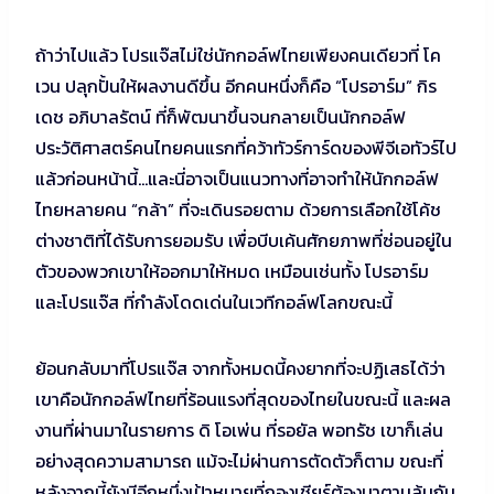
ถ้าว่าไปแล้ว โปรแจ๊สไม่ใช่นักกอล์ฟไทยเพียงคนเดียวที่ โค
เวน ปลุกปั้นให้ผลงานดีขึ้น อีกคนหนึ่งก็คือ “โปรอาร์ม” กิร
เดช อภิบาลรัตน์ ที่ก็พัฒนาขึ้นจนกลายเป็นนักกอล์ฟ
ประวัติศาสตร์คนไทยคนแรกที่คว้าทัวร์การ์ดของพีจีเอทัวร์ไป
แล้วก่อนหน้านี้…และนี่อาจเป็นแนวทางที่อาจทำให้นักกอล์ฟ
ไทยหลายคน “กล้า” ที่จะเดินรอยตาม ด้วยการเลือกใช้โค้ช
ต่างชาติที่ได้รับการยอมรับ เพื่อบีบเค้นศักยภาพที่ซ่อนอยู่ใน
ตัวของพวกเขาให้ออกมาให้หมด เหมือนเช่นทั้ง โปรอาร์ม
และโปรแจ๊ส ที่กำลังโดดเด่นในเวทีกอล์ฟโลกขณะนี้
ย้อนกลับมาที่โปรแจ๊ส จากทั้งหมดนี้คงยากที่จะปฏิเสธได้ว่า
เขาคือนักกอล์ฟไทยที่ร้อนแรงที่สุดของไทยในขณะนี้ และผล
งานที่ผ่านมาในรายการ ดิ โอเพ่น ที่รอยัล พอทรัช เขาก็เล่น
อย่างสุดความสามารถ แม้จะไม่ผ่านการตัดตัวก็ตาม ขณะที่
หลังจากนี้ยังมีอีกหนึ่งเป้าหมายที่กองเชียร์ต้องมาตามลุ้นกัน