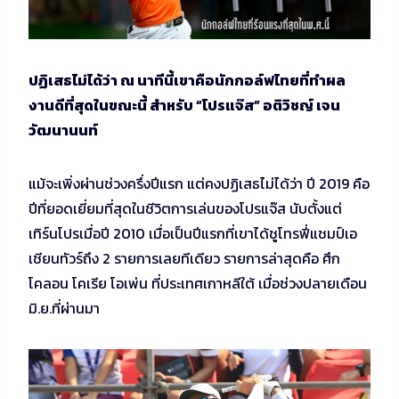
ปฏิเสธไม่ได้ว่า ณ นาทีนี้เขาคือนักกอล์ฟไทยที่ทำผล
งานดีที่สุดในขณะนี้ สำหรับ “โปรแจ๊ส” อติวิชญ์ เจน
วัฒนานนท์
แม้จะเพิ่งผ่านช่วงครึ่งปีแรก แต่คงปฏิเสธไม่ได้ว่า ปี 2019 คือ
ปีที่ยอดเยี่ยมที่สุดในชีวิตการเล่นของโปรแจ๊ส นับตั้งแต่
เทิร์นโปรเมื่อปี 2010 เมื่อเป็นปีแรกที่เขาได้ชูโทรฟี่แชมป์เอ
เชียนทัวร์ถึง 2 รายการเลยทีเดียว รายการล่าสุดคือ ศึก
โคลอน โคเรีย โอเพ่น ที่ประเทศเกาหลีใต้ เมื่อช่วงปลายเดือน
มิ.ย.ที่ผ่านมา