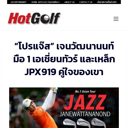
Skip
ADVERTISEMENT
WORK WITH US | ร่วมงานกับเรา
ABOUT US
CONTACT US
นโยบายความเป็นส่วนตัว
to
content
“โปรแจ๊ส” เจนวัฒนานนท์
มือ 1 เอเชี่ยนทัวร์ และเหล็ก
JPX919 คู่ใจของเขา