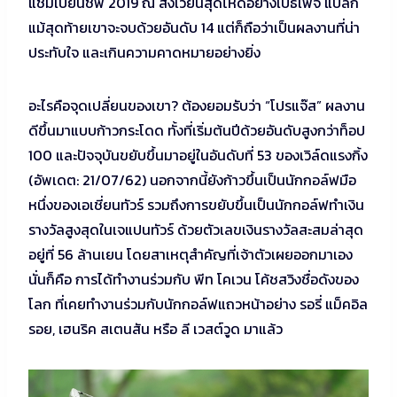
แชมเปี้ยนชิพ 2019 ณ สังเวียนสุดโหดอย่างเบธเพจ แบล็ก
แม้สุดท้ายเขาจะจบด้วยอันดับ 14 แต่ก็ถือว่าเป็นผลงานที่น่า
ประทับใจ และเกินความคาดหมายอย่างยิ่ง
อะไรคือจุดเปลี่ยนของเขา? ต้องยอมรับว่า “โปรแจ๊ส” ผลงาน
ดีขึ้นมาแบบก้าวกระโดด ทั้งที่เริ่มต้นปีด้วยอันดับสูงกว่าท็อป
100 และปัจจุบันขยับขึ้นมาอยู่ในอันดับที่ 53 ของเวิล์ดแรงกิ้ง
(อัพเดต: 21/07/62) นอกจากนี้ยังก้าวขึ้นเป็นนักกอล์ฟมือ
หนึ่งของเอเชี่ยนทัวร์ รวมถึงการขยับขึ้นเป็นนักกอล์ฟทำเงิน
รางวัลสูงสุดในเจแปนทัวร์ ด้วยตัวเลขเงินรางวัลสะสมล่าสุด
อยู่ที่ 56 ล้านเยน โดยสาเหตุสำคัญที่เจ้าตัวเผยออกมาเอง
นั่นก็คือ การได้ทำงานร่วมกับ พีท โคเวน โค้ชสวิงชื่อดังของ
โลก ที่เคยทำงานร่วมกับนักกอล์ฟแถวหน้าอย่าง รอรี่ แม็คอิล
รอย, เฮนริค สเตนสัน หรือ ลี เวสต์วูด มาแล้ว