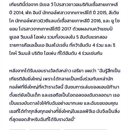
เกียรตินี้ต่อจาก มิเชล วี โปรสาวชาวอเมริกันเชื้อสายเกาหลี
ปี 2014, พัค อินบี นักกอล์ฟสาวจากเกาหลีใต้ ปี 2015, ลีเดีย
โค นักกอล์ฟสาวนิวซีแลนด์เชื้อสายเกาหลีปี 2016, และ ยู โซ
ยอน โปรสาวจากเกาหลีใต้ปี 2017 ด้วยผลงานคว้าแชมป์
ยูเอส วีเมนส์ โอเพ่น รวมทั้งจบลงใน 5 อันดับแรกสอง
รายการคือเอเอ็นเอ อินสไปเรชั่น ที่คว้าอันดับ 4 ร่วม และ ริ
โคห์ วีเมนส์ บริติช โอเพ่น ที่ได้อันดับ 4 ร่วมเช่นกัน
หลังจากได้รับมอบรางวัลดังกล่าว เอรียา เผยว่า “ฉันรู้สึกเป็น
เกียรติอันยิ่งใหญ่ เพราะได้กลายเป็นหนึ่งร่วมกับเหล่านัก
กอล์ฟที่ยิ่งใหญ่ที่คว้ารางวัลนี้ ฉันชมการเล่นของแอนนิก้ามา
ตั้งแต่ยังเป็นเด็ก และเธอถือเป็นไอดอลของฉันตลอดมา เธอ
เป็นแรงบันดาลใจให้กับฉันอย่างมากเลย และฉันขอขอบคุณ
เธอที่ได้ทำทุกสิ่งทุกอย่างที่่ยิ่งใหญ่ในแอลพีจีเอ มันจึงเป็นสิ่ง
ที่สุดยอดสำหรับฉันที่ได้รับรางวัลนี้”