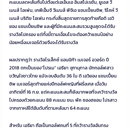
คะแนนลดหลั่นกันไปตั้งแต่เอเอ็นเอ อินสไปเรชั่น, ยูเอส วี
เมนส์ โอเพ่น, เคพีเอ็มจี วีเมนส์ พีจีเอ แชมเปี้ยนชิพ, ริโคห์ วี
เมนส์ บริติช โอเพ่น กระทั่งสิ้นสุดรายการสุดท้ายคือดิ เอวิ
ยอง แชมเปี้ยนชิพ และผู้ที่มีคะแนนสะสมรวมสูงสุดจะได้รับ
รางวัลไปครอง แต่ทั้งนี้ตามเงื่อนไขจะต้องคว้าแชมป์อย่าง
น้อยหนึ่งเมเจอร์ด้วยจึงจะได้รับรางวัล
ผลปรากฎว่า รางวัลโรเล็กซ์ แอนนิก้า เมเจอร์ อวอร์ด ปี
2018 ตกเป็นของ”โปรเม” เอรียา จุฑานุกาล นักกอล์ฟสาว
ขวัญใจชาวไทย แม้จะจบอันดับ 36 ใน ดิ เอวิยอง แชมเปี้ยน
ชิพ เมเจอร์สุดท้ายแห่งปีกอล์ฟหญิงที่ฝรั่งเศส เมื่อวัน
อาทิตย์ที่ 16 ก.ย. แต่คะแนนสะสมก็ยังมากพอที่จะคว้ารางวัล
ไปครองด้วยคะแนน 88 คะแนน ชนะ พัค ซองฮยอน โปรสาว
จากเกาหลีใต้อันดับที่ตามหลังมา 64 คะแนน
สำหรับ เอรียา ถือเป็นกอล์ฟคนที่ 5 ที่คว้ารางวัลอันทรง