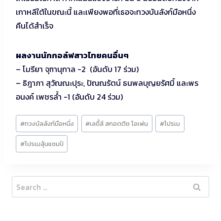
เกาหลีใต้ในขณะนี้ และเพียงพอที่เธอจะทวงบันลังก์มือหนึ่ง
คืนได้สำเร็จ
ผลงานนักกอล์ฟสาวไทยคนอื่นๆ
– โมรียา จุฑานุกาล -2 (อันดับ 17 ร่วม)
– ธิฎาภา สุวัณณะปุระ, ปัณณรัตน์ ธนพลบุญยรัศมิ์ และพร
อนงค์ เพชรล้ำ -1 (อันดับ 24 ร่วม)
Post
#
ทวงบัลลังก์มือหนึ่ง
#
เลดี้ส์ สกอตติช โอเพ่น
#
โปรเม
Tags:
#
โปรเมลุ้นแชมป์
Search
for: