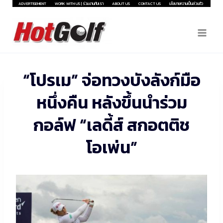
Skip
ADVERTISEMENT
WORK WITH US | ร่วมงานกับเรา
ABOUT US
CONTACT US
นโยบายความเป็นส่วนตัว
to
content
“โปรเม” จ่อทวงบังลังก์มือ
หนึ่งคืน หลังขึ้นนำร่วม
กอล์ฟ “เลดี้ส์ สกอตติช
โอเพ่น”