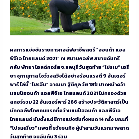
ผลการแข่งขันรายการกอล์ฟอาชีพสตรี “ฮอนด้า แอล
พีจีเอ ไทยแลนด์ 2021” ณ สนามกอล์ฟ สยามคันทรี
คลับ พัทยา โอลด์คอร์ส จ.ชลบุรี วันสุดท้าย “โปรเม” เอรี
ยา จุฑานุกาล โชว์วงสวิงได้อย่างร้อนแรงตี 9 อันเดอร์
พาร์ ไล่บี้ “โปรจีน” อาฒยา ฐิติกุล วัย 18ปี ปาดหน้าคว้า
แชมป์ฮอนด้า แอลพีจีเอ ไทยแลนด์ 2021 ไปครองด้วย
สกอร์รวม 22 อันเดอร์พาร์ 266 สร้างประวัติศาสตร์เป็น
นักกอล์ฟไทยคนแรกที่คว้าแชมป์ฮอนด้า แอลพีจีเอ
ไทยแลนด์ นับตั้งแต่มีการแข่งขันทั้งหมด 14 ครั้ง ขณะที่
“โปรเหมียว” แพตตี้ ธวัชธนกิจ ผู้นำสามวันแรกมาพลาด
วันสุดท้าย จบอันดับ 3 ร่วม