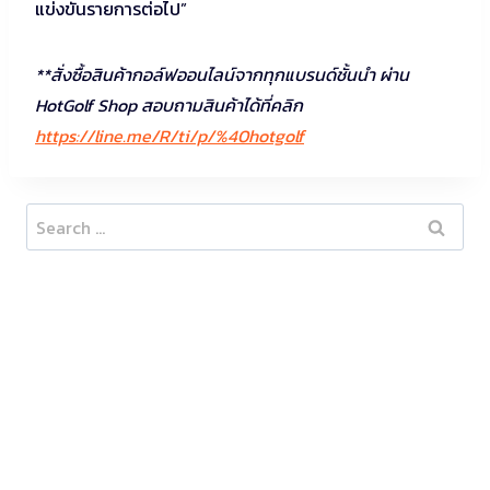
แข่งขันรายการต่อไป”
**สั่งซื้อสินค้ากอล์ฟออนไลน์จากทุกแบรนด์ชั้นนำ ผ่าน
HotGolf Shop สอบถามสินค้าได้ที่คลิก
https://line.me/R/ti/p/%40hotgolf
Search
for: