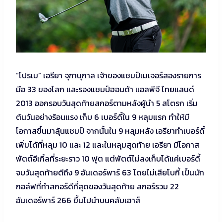
“โปรเม” เอรียา จุฑานุกาล เจ้าของแชมป์เมเจอร์สองรายการ
มือ 33 ของโลก และรองแชมป์ฮอนด้า แอลพีจี ไทยแลนด์
2013 ออกรอบวันสุดท้ายสกอร์ตามหลังผู้นำ 5 สโตรก เริ่ม
ต้นวันอย่างร้อนแรง เก็บ 6 เบอร์ดี้ใน 9 หลุมแรก ทำให้มี
โอกาสขึ้นมาลุ้นแชมป์ จากนั้นใน 9 หลุมหลัง เอรียาทำเบอร์ดี้
เพิ่มได้ที่หลุม 10 และ 12 และในหลุมสุดท้าย เอรียา มีโอกาส
พัตต์อีเกิ้ลที่ระยะราว 10 ฟุต แต่พัตต์ไม่ลงเก็บได้แค่เบอร์ดี้
จบวันสุดท้ายตีถึง 9 อันเดอร์พาร์ 63 โดยไม่เสียโบกี้ เป็นนัก
กอล์ฟที่ทำสกอร์ดีที่สุดของวันสุดท้าย สกอร์รวม 22
อันเดอร์พาร์ 266 ขึ้นไปนำบนคลับเฮาส์