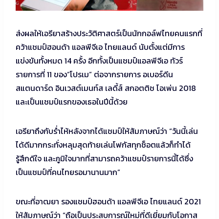
ส่งผลให้เอรียาสร้างประวัติศาสตร์เป็นนักกอล์ฟไทยคนแรกที่
คว้าแชมป์ฮอนด้า แอลพีจีเอ ไทยแลนด์ นับตั้งแต่มีการ
แข่งขันทั้งหมด 14 ครั้ง อีกทั้งเป็นแชมป์แอลพีจีเอ ทัวร์
รายการที่ 11 ของ”โปรเม” ต่อจากรายการ อเบอร์ดีน
สแตนดาร์ด อินเวสต์เมนท์ส เลดี้ส์ สกอตติช โอเพ่น 2018
และเป็นแชมป์แรกของเธอในปีนี้ด้วย
เอรียาถึงกับร่ำไห้หลังจากได้แชมป์ให้สัมภาษณ์ว่า “วันนี้เล่น
ได้ดีมากกระทั่งหลุมสุดท้ายเล่นโฟกัสทุกช็อตแล้วก็ทำได้
รู้สึกดีใจ และภูมิใจมากที่สามารถคว้าแชมป์รายการนี้ได้ซึ่ง
เป็นแชมป์ที่คนไทยรอมานานมาก”
ขณะที่อาฒยา รองแชมป์ฮอนด้า แอลพีจีเอ ไทยแลนด์ 2021
ให้สัมภาษณ์ว่า “ถือเป็นประสบการณ์ใหม่ที่ดีเยี่ยมกับโอกาส