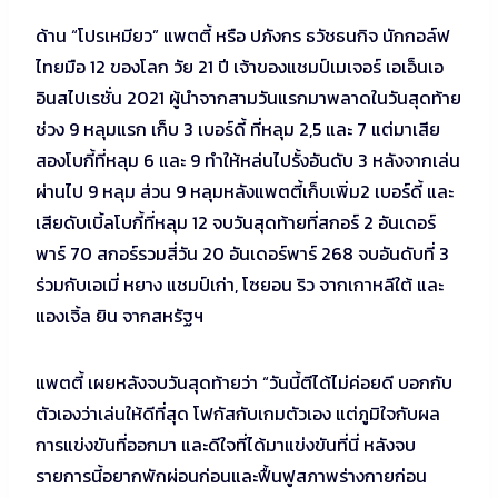
ด้าน “โปรเหมียว” แพตตี้ หรือ ปภังกร ธวัชธนกิจ นักกอล์ฟ
ไทยมือ 12 ของโลก วัย 21 ปี เจ้าของแชมป์เมเจอร์ เอเอ็นเอ
อินสไปเรชั่น 2021 ผู้นำจากสามวันแรกมาพลาดในวันสุดท้าย
ช่วง 9 หลุมแรก เก็บ 3 เบอร์ดี้ ที่หลุม 2,5 และ 7 แต่มาเสีย
สองโบกี้ที่หลุม 6 และ 9 ทำให้หล่นไปรั้งอันดับ 3 หลังจากเล่น
ผ่านไป 9 หลุม ส่วน 9 หลุมหลังแพตตี้เก็บเพิ่ม2 เบอร์ดี้ และ
เสียดับเบิ้ลโบกี้ที่หลุม 12 จบวันสุดท้ายที่สกอร์ 2 อันเดอร์
พาร์ 70 สกอร์รวมสี่วัน 20 อันเดอร์พาร์ 268 จบอันดับที่ 3
ร่วมกับเอเมี่ หยาง แชมป์เก่า, โซยอน ริว จากเกาหลีใต้ และ
แองเจิ้ล ยิน จากสหรัฐฯ
แพตตี้ เผยหลังจบวันสุดท้ายว่า “วันนี้ตีได้ไม่ค่อยดี บอกกับ
ตัวเองว่าเล่นให้ดีที่สุด โฟกัสกับเกมตัวเอง แต่ภูมิใจกับผล
การแข่งขันที่ออกมา และดีใจที่ได้มาแข่งขันที่นี่ หลังจบ
รายการนี้อยากพักผ่อนก่อนและฟื้นฟูสภาพร่างกายก่อน