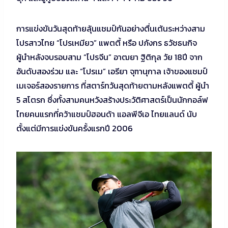
การแข่งขันวันสุดท้ายลุ้นแชมป์กันอย่างตื่นเต้นระหว่างสาม
โปรสาวไทย “โปรเหมียว” แพตตี้ หรือ ปภังกร ธวัชธนกิจ
ผู้นำหลังจบรอบสาม “โปรจีน” อาฒยา ฐิติกุล วัย 18ปี จาก
อันดับสองร่วม และ “โปรเม” เอรียา จุฑานุกาล เจ้าของแชมป์
เมเจอร์สองรายการ ที่สตาร์ทวันสุดท้ายตามหลังแพตตี้ ผู้นำ
5 สโตรก ซึ่งทั้งสามคนหวังสร้างประวัติศาสตร์เป็นนักกอล์ฟ
ไทยคนแรกที่คว้าแชมป์ฮอนด้า แอลพีจีเอ ไทยแลนด์ นับ
ตั้งแต่มีการแข่งขันครั้งแรกปี 2006