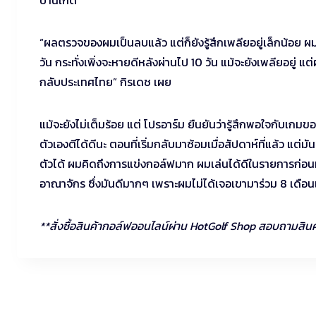
“ผลตรวจของผมเป็นลบแล้ว แต่ก็ยังรู้สึกเพลียอยู่เล็กน้อย ผมค
วัน กระทั่งเพิ่งจะหายดีหลังผ่านไป 10 วัน แม้จะยังเพลียอยู่ 
กลับประเทศไทย” กิรเดช เผย
แม้จะยังไม่เต็มร้อย แต่ โปรอาร์ม ยืนยันว่ารู้สึกพอใจกับเกมข
ตัวเองตีได้ดีนะ ตอนที่เริ่มกลับมาซ้อมเมื่อสัปดาห์ที่แล้ว แ
ตัวได้ ผมคิดถึงการแข่งกอล์ฟมาก ผมเล่นได้ดีในรายการก่อนหน้
อาณาจักร ซึ่งมันดีมากๆ เพราะผมไม่ได้เจอเขามาร่วม 8 เดือน
**สั่งซื้อสินค้ากอล์ฟออนไลน์ผ่าน HotGolf Shop สอบถามสินค้