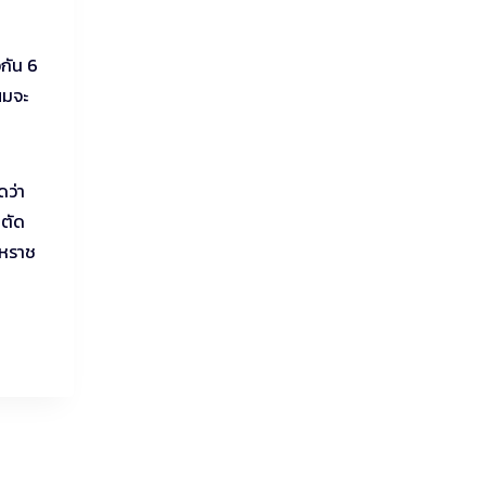
อกัน 6
ผมจะ
ดว่า
นตัด
สหราช