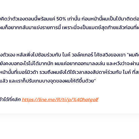
ิดว่าตัวเองตอนนี้พร้อมแค่ 50% เท่านั้น ก่อนหน้านี้ผมเป็นไข้มาติดต่
แต่ผมก็อยากกลับมาแข่งรายการนี้ เพราะนี่จะเป็นแมตช์สุดท้ายแล้วก่อนที่
องตัวเอง หลังเพิ่งไปซ้อมร่วมกับ ไมค์ วอล์คเกอร์ โค้ชสวิงของเขา “ผมคิ
ต่มันยังคงบอกอะไรไม่ได้มากนัก ผมแค่อยากออกมาลงเล่น และหวังว่าจะผ่า
านั้นที่เบอร์มิวด้า รวมถึงผมยังได้ใช้เวลาสองสัปดาห์ร่วมกับ ไมค์ ที่
แล้ว และเราก็ปรับเกมบางจุดของผมให้ดีขึ้นด้วย”
าได้ที่คลิก
https://line.me/R/ti/p/%40hotgolf