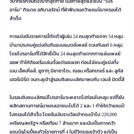
วินาทีแรกจนถึงวินาทีสุดท้าย เมื่อท้ายสุดแล้วเป็น
โปร
“
อาร์ม
กิรเดช อภิบาลรัตน์ ที่ฝ่าฟันจนคว้าแชมป์มาครองได้
”
สำเร็จ
การแข่งขันรายการนี้ตัดตัวผู้เล่น
คนสุดท้ายจาก
หลุม
24
54
นำมาประกบคู่แข่งขันกันแบบแมตช์เพลย์ ดวนกันแค่
หลุม
6
โดยโปรอาร์มที่ได้สิทธิ์เป็น
คนสุดท้ายจากการเล่นเพลย์
24
ออฟ ทำให้ต้องเริ่มเล่นตั้งแต่รอบแรก ก่อนไล่ชนะคู่แข่งทั้ง
เบน เอ็คเคิ่ลส์
ยูซากุ มิยาซาโตะ
ฌอน คร็อกเกอร์ และ ลูคัส
,
,
เฮอร์เบิร์ต จนทะลุเข้าสู่รอบชิงชนะเลิศมาพบกับ เจมส์ นิตตี้ส์
ในรอบชิงชนะเลิศแม้โปรอาร์มจะพลาดไปก่อนในหลุม แต่ก็ยัง
พลิกสถานการณ์มาแซงเอาชนะไปได้
และ
ทำให้คว้าแชมป์
2
1
ไปครองได้สำเร็จ โดยรับเงินรางวัลเข้ากระเป๋าไป
220,000
เหรียญสหรัฐฯ หรือเกือบ
ล้านบาท และนับเป็นการคว้า
7
แชมป์ยูโรเปี้ยนทัวร์รายการที่
ในชีวิตของเจ้าตัว แต่เป็น
4