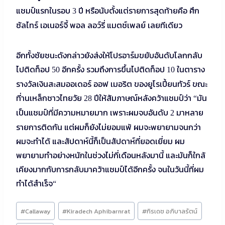
แชมป์แรกในรอบ
ปี หรือนับตั้งแต่รายการสุดท้ายคือ ศึก
3
ซัลไทร์ เอเนอร์จี้ พอล ลอว์รี่ แมตช์เพลย์ เลยทีเดียว
อีกทั้งชัยชนะดังกล่าวยังส่งให้โปรอาร์มขยับอันดับโลกกลับ
ไปติดท็อป
อีกครั้ง รวมถึงการขึ้นไปติดท็อป
ในตาราง
50
10
รางวัลเงินสะสมออเดอร์ ออฟ เมอริต ของยูโรเปี้ยนทัวร์ ขณะ
ที่านเหล็กชาวไทยวัย
ปีให้สัมภาษณ์หลังคว้าแชมป์ว่า
มัน
28
“
เป็นแชมป์ที่มีความหมายมาก เพราะผมจบอันดับ
มาหลาย
2
รายการติดกัน แต่ผมก็ยังไม่ยอมแพ้ ผมจะพยายามจนกว่า
ผมจะทำได้ และสัปดาห์นี้ก็เป็นสัปดาห์ที่ยอดเยี่ยม ผม
พยายามทำอย่างหนักในช่วงไม่กี่เดือนหลังมานี้ และมันก็ใกล้
เคียงมากกับการกลับมาคว้าแชมป์ได้อีกครั้ง จนในวันนี้ที่ผม
ทำได้สำเร็จ
“
Post
#
Callaway
#
Kiradech Aphibarnrat
#
กิรเดช อภิบาลรัตน์
Tags: