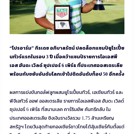
โปรอาร์ม
กิรเดช อภิบาลรัตน์ ปลดล็อกแชมป์ยูโรเปี้ย
“
”
นทัวร์แรกในรอบ
ปี เมื่อคว้าแชมป์รายการไอเอสพี
3
เอส ฮันดะ เวิลด์ ซุปเปอร์
เพิร์ธ ที่ประเทศออสเตรเลีย
6
พร้อมกับขยับอันดับโลกเข้าไปติดอันดับท็อป
อีกครั้ง
50
ผลการแข่งขันกอล์ฟลูกผสมยูโรเปี้ยนทัวร์
เอเชียนทัวร์ และ
,
พีจีเอทัวร์ ออฟ ออสเตรเลีย รายการไอเอสพีเอส ฮันดะ เวิลด์
ซุปเปอร์
เพิร์ธ ที่สนามเลค คาร์รินยัพ คันทรีคลับ ใน
6
ประเทศออสเตรเลีย ชิงเงินรางวัลรวม
ล้านเหรียญ
1.75
สหรัฐฯ โดยวันสุดท้ายกองเชียร์ชาวไทยได้ลุ้นเชียร์กันตั้งแต่