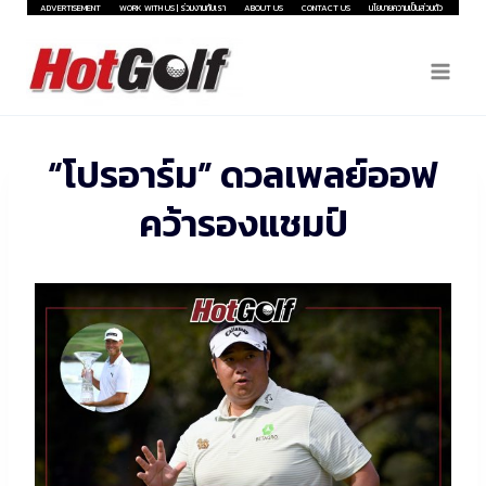
Skip
ADVERTISEMENT
WORK WITH US | ร่วมงานกับเรา
ABOUT US
CONTACT US
นโยบายความเป็นส่วนตัว
to
content
“โปรอาร์ม” ดวลเพลย์ออฟ
คว้ารองแชมป์