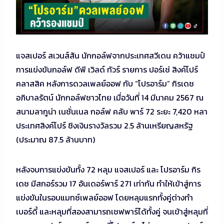
แจสเปอร์ สเวนส์สัน นักกอล์ฟจากประเทศสวีเดน คว้าแชมป์
การแข่งขันกอล์ฟ ดีพี เวิลด์ ทัวร์ รายการ ปอร์เช่ สิงค์โปร์
คลาสสิค หลังการดวลเพลย์ออฟ กับ “โปรอาร์ม” กิรเดช
อภิบาลรัตน์ นักกอล์ฟชาวไทย เมื่อวันที่ 14 มีนาคม 2567 ณ
สนามลากูน่า เนชั่นเนล กอล์ฟ คลับ พาร์ 72 ระยะ 7,420 หลา
ประเทศสิงค์โปร์ ชิงเงินรางวัลรวม 2.5 ล้านเหรียญสหรัฐ
(ประมาณ 87.5 ล้านบาท)
หลังจบการแข่งขันทั้ง 72 หลุม แจสเปอร์ และ โปรอาร์ม กิร
เดช มีสกอร์รวม 17 อันเดอร์พาร์ 271 เท่ากัน ทำให้เข้าสู่การ
แข่งขันในรอบแมทซ์เพลย์ออฟ โดยหลุมแรกทั้งคู่ต่างทำ
เบอร์ดี้ และหลุมที่สองสามารถเชฟพาร์ได้ทั้งคู่ จนเข้าสู่หลุมที่