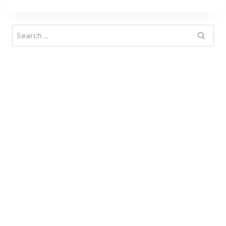
Search
for: