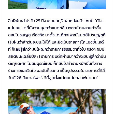
อิทธิพัทธ์ โปรวัย 25 ปีจากนนทบุรี เผยหลังคว้าแชมป์ “ดีใจ
แน่นอน แต่ที่มีความสุขกว่าแมตช์อื่น เพราะโดยส่วนตัวชื่น
ชอบโปรบุญชู เรืองกิจ มาตั้งแต่เด็กๆ พอมีแมตช์โปรบุญชูก็
เริ่มฝันว่าสักวันจะชนะให้ได้ และยิ่งเป็นรายการโคแซงชั่นเอดี
ที ก็เลยรู็สึกว่ามันใหญ่กว่ารายการธรรมดาทั่วไป จริงๆ ผมมี
สถิติชนะเฉลี่ยปีละ 1 รายการ แต่ที่ผ่านมากว่าจะชนะรู้สึกว่ามัน
ตะกุกตะกัก ไม่สมบูรณ์แบบ ก็กลับไปทำงานหนักขึ้นทั้งทาง
ร่างกายและจิตใจ ผลมันก็ออกมาเป็นรูปธรรมในรายการนี้ที่สี่
วันตี 26 อันเดอร์พาร์ ดีที่สุดตั้งแต่ผมเล่นกอล์ฟมาเลย”