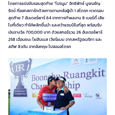
โดยการแข่งขันรอบสุดท้าย “โปรบูม” อิทธิพัทธ์ บูรณธัญ
รัตน์ ที่ออกสตาร์ทด้วยการตามหลังผู้นำ 1 สโตรก หวดรอบ
สุดท้าย 7 อันเดอร์พาร์ 64 จากการทำผลงาน 8 เบอร์ดี้ เสีย
โบกี้เดียว ทำให้พลิกขึ้นนำ และคว้าแชมป์ในที่สุด พร้อมรับ
เงินรางวัล 700,000 บาท ด้วยสกอร์รวม 26 อันเดอร์พาร์
258 เฉือนชนะ โยฮันเนส เวียร์แมน จากสหรัฐอเมริกา และ
สตีฟ ลิวตัน จากอังกฤษ ไปสองสโตรก