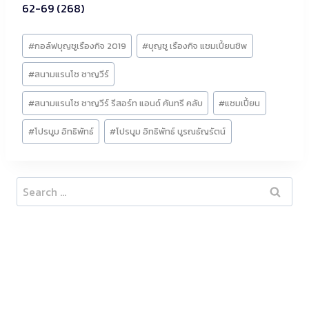
62-69 (268)
Post
#
กอล์ฟบุญชูเรืองกิจ 2019
#
บุญชู เรืองกิจ แชมเปี้ยนชิพ
Tags:
#
สนามแรนโช ชาญวีร์
#
สนามแรนโช ชาญวีร์ รีสอร์ท แอนด์ คันทรี คลับ
#
แชมเปี้ยน
#
โปรบูม อิทธิพัทธ์
#
โปรบูม อิทธิพัทธ์ บูรณธัญรัตน์
Search
for: