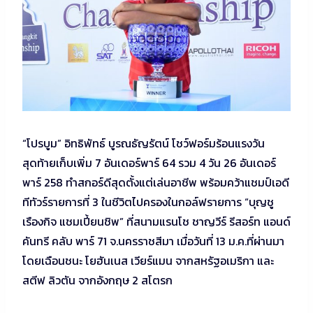
“โปรบูม” อิทธิพัทธ์ บูรณธัญรัตน์ โชว์ฟอร์มร้อนแรงวัน
สุดท้ายเก็บเพิ่ม 7 อันเดอร์พาร์ 64 รวม 4 วัน 26 อันเดอร์
พาร์ 258 ทำสกอร์ดีสุดตั้งแต่เล่นอาชีพ พร้อมคว้าแชมป์เอดี
ทีทัวร์รายการที่ 3 ในชีวิตไปครองในกอล์ฟรายการ “บุญชู
เรืองกิจ แชมเปี้ยนชิพ” ที่สนามแรนโช ชาญวีร์ รีสอร์ท แอนด์
คันทรี คลับ พาร์ 71 จ.นครราชสีมา เมื่อวันที่ 13 ม.ค.ที่ผ่านมา
โดยเฉือนชนะ โยฮันเนส เวียร์แมน จากสหรัฐอเมริกา และ
สตีฟ ลิวตัน จากอังกฤษ 2 สโตรก