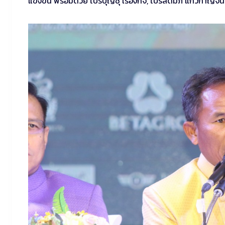
แข่งขัน พร้อมด้วย โปรบุญชุ เรืองกิจ, โปรสดมภ์ แก้วกาญจน