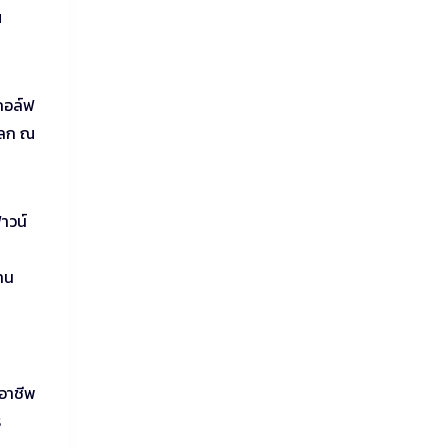
น
กอล์ฟ
โลก ณ
าวน์
งาน
ฟอาชีพ
ร