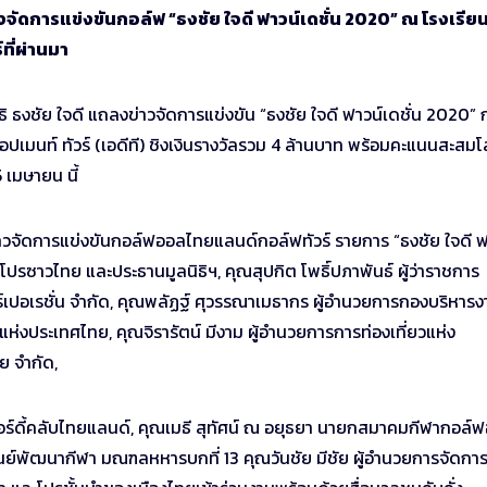
ลงจัดการแข่งขันกอล์ฟ “ธงชัย ใจดี ฟาวน์เดชั่น 2020” ณ โรงเรีย
์ที่ผ่านมา
ธงชัย ใจดี แถลงข่าวจัดการแข่งขัน “ธงชัย ใจดี ฟาวน์เดชั่น 2020” 
อปเมนท์ ทัวร์ (เอดีที) ชิงเงินรางวัลรวม 4 ล้านบาท พร้อมคะแนนสะสม
 เมษายน นี้
ลงข่าวจัดการแข่งขันกอล์ฟออลไทยแลนด์กอล์ฟทัวร์ รายการ “ธงชัย ใจดี ฟ
ดโปรซาวไทย และประธานมูลนิธิฯ, คุณสุปกิต โพธิ์ปภาพันธ์ ผู้ว่าราชการ
คอร์เปอเรชั่น จำกัด, คุณพลัฏฐ์ ศุวรรณาเมธากร ผู้อำนวยการกองบริหาร
งประเทศไทย, คุณจิรารัตน์ มีงาม ผู้อำนวยการการท่องเที่ยวแห่ง
ย จำกัด,
อร์ดี้คลับไทยแลนด์, คุณเมธี สุทัศน์ ณ อยุธยา นายกสมาคมกีฬากอล์
นย์พัฒนากีฬา มณฑลหหารบกที่ 13 คุณวันชัย มีชัย ผู้อำนวยการจัดกา