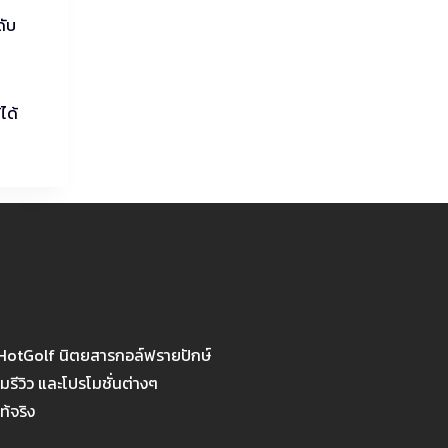
ดับ
ได้
 HotGolf นิตยสารกอล์ฟรายปักษ์
รีวิว และโปรโมชั่นต่างๆ
ท้จริง