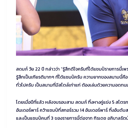
สดมภ์ วัย 22 ปี กล่าวว่า “รู้สึกดีใจครับที่ได้แชมป์รายการ
รู้สึกเป็นเกียรติมากๆ ที่ได้แชมป์ครับ ความยากของสนามนี
ทั่วไปครับ เป็นสนามที่มีสไตล์เก่าแก่ ต้องเล่นด้วยความอดทน
โดยเมื่อปีที่แล้ว หลังจบรอบสาม สดมภ์ ทิ้งหางคู่แข่ง 5 สโ
อันเดอร์พาร์ คว้าแชมป์ที่สกอร์รวม 14 อันเดอร์พาร์ ทิ้งอัน
และเป็นแชมป์คนที่ 3 ของรายการนี้ต่อจาก กิรเดช อภิบาลรัตน