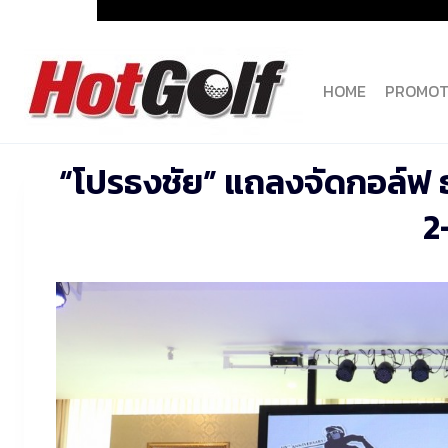
Skip
to
content
HOME
PROMOT
“โปรธงชัย” แถลงจัดกอล์ฟ ธง
2-