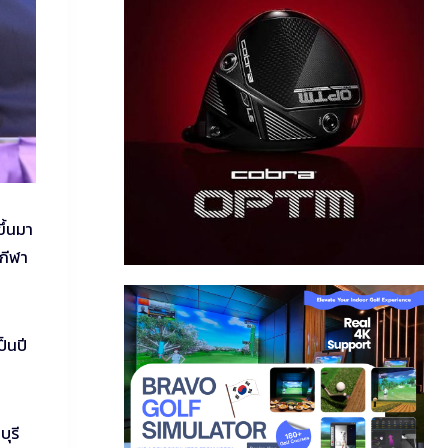
ขึ้นมา
นกีฬา
ป็นปี
ุรี