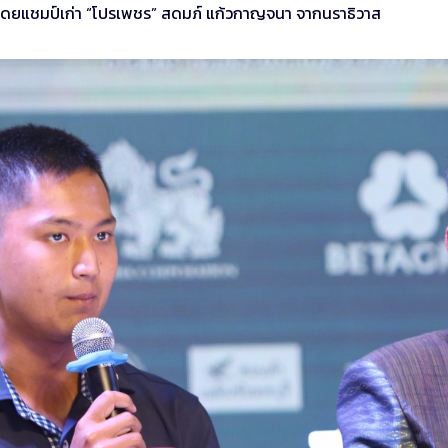
นำโดยแชมป์เก่า “โปรเพชร” สดมภ์ แก้วกาญจนา จากนราธิวาส