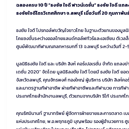
ฉลองครบ 10 ปี “ธงชัย ใจดี ฟาวน์เดชั่น” ธงชัย ใจดี แถ
ธงชัยใจดีไตรวิเทศศึกษา จ.ลพบุรี เมื่อวันที่ 20 กุมภาพันธ
ธงชัย ใจดี โปรกอล์ฟขวัญใจชาวไทย ในฐานะตัวแทนของมูลนิธิ 
โคแซงขั้นระหว่างออลไทยแลนด์กอล์ฟทัวร์และเอเชียน ดีเวลล็
ศูนย์พัฒนากีฬามณฑลทหารบกที่ 13 จ.ลพบุรี ระหว่างวันที่ 2-5
มูลนิธิธงชัย ใจดี และ บริษัท สิงห์ คอร์เปอเรชั่น จำกัด แถ
เดชั่น 2020” จัดโดย มูลนิธิลงชัย ใจดี โดยมี ธงชัย ใจดี ยอ
จังหวัดลพบุรี, คุณจักรพงศ์ ทองใหญ่ ผู้บริหาร บริษัท สิงห์
และมาตรฐานกีฬาอาชีพ ผ่ายกีฬาอาชีพและกีฬามวย การกีฬาแห่
ประเทศไทยสำนักงานลพบุรี, ตัวแทนจากบริษัท ริโก้ ประเทศไท
คุณรัศมินานท์ ฐานาทร้พย์ ผู้จัดการฝ่ายขายและการตลาด เบ
แห่งประเทศไทย, พ.อ.พฤทธภูมิ บุญพร้อม รองผู้อำนวยการ ศู