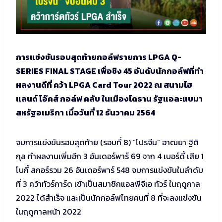
การแข่งขันรอบสุดท้ายกอล์ฟรายการ LPGA Q-
SERIES FINAL STAGE เพื่อชิง 45 อันดับนักกอล์ฟที่ทำ
ผลงานดีที่ คว้า LPGA Card Tour 2022 ณ สนามไฮ
แลนด์ โอ๊คส์ กอล์ฟ คลับ ในเมืองโดธาน รัฐแอละแบมา
สหรัฐอเมริกา เมื่อวันที่ 12 ธันวาคม 2564
จบการแข่งขันรอบสุดท้าย (รอบที่ 8) “โปรจีน” อาฒยา ฐิติ
กุล ทำผลงานเพิ่มอีก 3 อันเดอร์พาร์ 69 จาก 4 เบอร์ดี้ เสีย 1
โบกี้ สกอร์รวม 26 อันเดอร์พาร์ 548 จบการแข่งขันในลำดับ
ที่ 3 คว้าทัวร์การ์ด เข้าเป็นสมาชิกแอลพีจีเอ ทัวร์ ในฤดูกาล
2022 ได้สำเร็จ และเป็นนักกอล์ฟไทยคนที่ 8 ที่จะลงแข่งขัน
ในฤดูกาลหน้า 2022