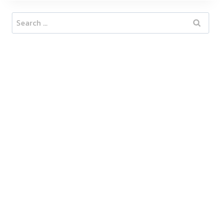
Search
for: