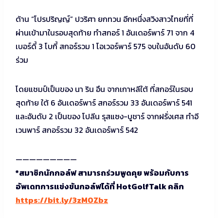
ด้าน “โปรปริญญ์” ปวริศา ยกทวน อีกหนึ่งสวิงสาวไทยที่ที่
ผ่านเข้ามาในรอบสุดท้าย ทำสกอร์ 1 อันเดอร์พาร์ 71 จาก 4
เบอร์ดี้ 3 โบกี้ สกอร์รวม 1 โอเวอร์พาร์ 575 จบในอันดับ 60
ร่วม
โดยแชมป์เป็นของ นา ริน อึน จากเกาหลีใต้ ที่สกอร์ในรอบ
สุดท้าย ใต้ 6 อันเดอร์พาร์ สกอร์รวม 33 อันเดอร์พาร์ 541
และอันดับ 2 เป็นของ โปลีน รุสแซง-บูชาร์ จากฝรั่งเศส ทำอี
เวนพาร์ สกอร์รวม 32 อันเดอร์พาร์ 542
—————————
*สมาชิกนักกอล์ฟ สามารถร่วมพูดคุย พร้อมกับการ
อัพเดทการแข่งขันกอล์ฟได้ที่ HotGolfTalk คลิก
https://bit.ly/3zMOZbz