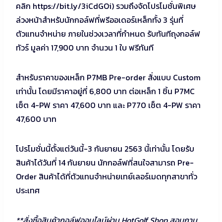
คลิก https://bit.ly/3iCdGOi) รวมถึงจัดโปรโมชั่นพิเศษ
ล่วงหน้าสำหรับนักกอล์ฟที่พรีออเดอร์เหล็กทั้ง 3 รุ่นที่
ตัวแทนจำหน่าย ภายในช่วงเวลาที่กำหนด รับทันทีถุงกอล์ฟ
ทัวร์ มูลค่า 17,900 บาท จำนวน 1 ใบ ฟรีทันที
สำหรับราคาของเหล็ก P7MB Pre-order สั่งแบบ Custom
เท่านั้น โดยมีราคาอยู่ที่ 6,800 บาท ต่อเหล็ก 1 ชิ้น
P7MC
เซ็ต 4-PW ราคา 47,600 บาท และ P770 เซ็ต 4-PW ราคา
47,600 บาท
โปรโมชั่นนี้ตั้งแต่วันนี้-3 กันยายน 2563 นี้เท่านั้น โดยรับ
สินค้าได้วันที่ 14 กันยายน นักกอล์ฟที่สนใจสามารถ Pre-
Order สินค้าได้ที่ตัวแทนจำหน่ายเ
ทย์เลอร์เมดทุกสาขาทั่ว
ประเ
ทศ
**สั่งซื้อสินค้ากอล์ฟออนไลน์ผ่าน HotGolf Shop สอบถาม