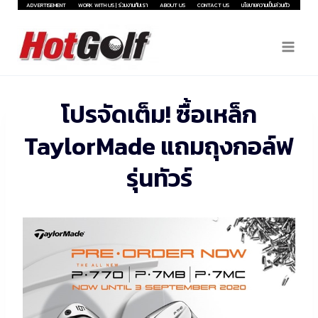
Skip
ADVERTISEMENT
WORK WITH US | ร่วมงานกับเรา
ABOUT US
CONTACT US
นโยบายความเป็นส่วนตัว
to
content
โปรจัดเต็ม! ซื้อเหล็ก
TaylorMade แถมถุงกอล์ฟ
รุ่นทัวร์