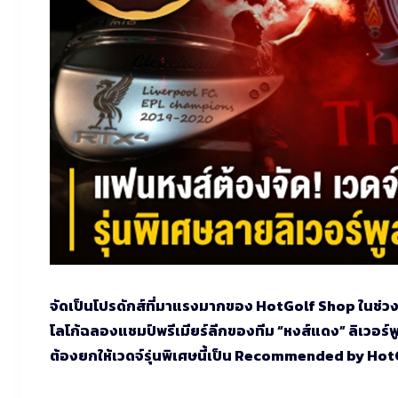
จัดเป็นโปรดักส์ที่มาแรงมากของ HotGolf Shop ในช่วงสั
โลโก้ฉลองแชมป์พรีเมียร์ลีกของทีม “หงส์แดง” ลิเวอร์พู
ต้องยกให้เวดจ์รุ่นพิเศษนี้เป็น Recommended by HotG