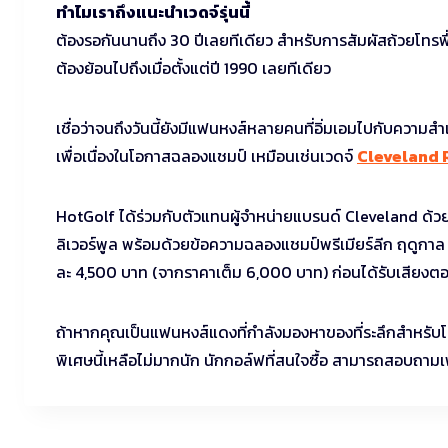
ทำไมเราถึงแนะนำเวดจ์รุ่นนี้
ต้องรอกันนานถึง 30 ปีเลยทีเดียว สำหรับการสัมผัสถ้วยโทรฟี
ต้องย้อนไปถึงเมื่อตั้งแต่ปี 1990 เลยทีเดียว
เชื่อว่าจนถึงวันนี้ยังมีแฟนหงส์หลายคนที่อิ่มเอมไปกับความสำเร
เพื่อเนื่องในโอกาสฉลองแชมป์ เหมือนเช่นเวดจ์
Cleveland R
HotGolf ได้ร่วมกับตัวแทนผู้จำหน่ายแบรนด์ Cleveland ด้
ลิเวอร์พูล พร้อมด้วยข้อความฉลองแชมป์พรีเมียร์ลีก ฤดูก
ละ 4,500 บาท (จากราคาเต็ม 6,000 บาท) ก่อนได้รับเสียงตอบรั
ถ้าหากคุณเป็นแฟนหงส์แดงที่กำลังมองหาของที่ระลึกสำหรับโอกาสเ
พิเศษนี้เหลือไม่มากนัก นักกอล์ฟที่สนใจซื้อ สามารถสอบถามเพ