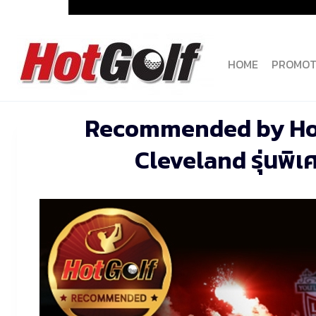
Skip
to
content
HOME
PROMOT
Recommended by HotGo
Cleveland รุ่นพิเ