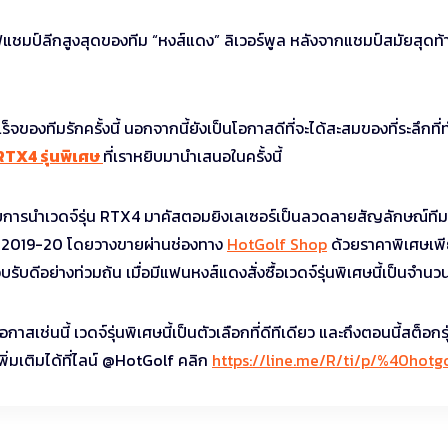
่แชมป์ลีกสูงสุดของทีม “หงส์แดง” ลิเวอร์พูล หลังจากแชมป์สมัยสุดท้
็จของทีมรักครั้งนี้ นอกจากนี้ยังเป็นโอกาสดีที่จะได้สะสมของที่ระลึกที
TX4 รุ่นพิเศษ
ที่เราหยิบมานำเสนอในครั้งนี้
วยการนำเวดจ์รุ่น RTX4 มาคัสตอมยิงเลเซอร์เป็นลวดลายสัญลักษณ์ทีม
าล 2019-20 โดยวางขายผ่านช่องทาง
HotGolf Shop
ด้วยราคาพิเศษเพี
บดีอย่างท่วมถ้น เมื่อมีแฟนหงส์แดงสั่งซื้อเวดจ์รุ่นพิเศษนี้เป็นจำน
ช่นนี้ เวดจ์รุ่นพิเศษนี้เป็นตัวเลือกที่ดีทีเดียว และถึงตอนนี้สต็อกรุ
ิ่มเติมได้ที่ไลน์ @HotGolf คลิก
https://line.me/R/ti/p/%40hotg