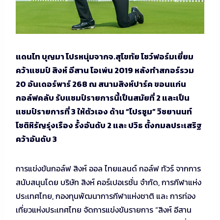
แดนไท บุญมา โปรหนุ่มจากจ.สุโขทัย โชว์ฟอร์มเยี่ยม
คว้าแชมป์ สิงห์ อีสาน โอเพ่น 2019 หลังทำสกอร์รวม
20 อันเดอร์พาร์ 268 ณ สนามสิงห์ปาร์ค ขอนแก่น
กอล์ฟคลับ รับแชมป์รายการนี้เป็นสมัยที่ 2 และเป็น
แชมป์รายการที่ 3 ให้ตัวเอง ด้าน “โปรซูม” วิชยานนท์
โชติหิรัญรุ่งเรือง รั้งอันดับ 2 และ ปวิธ ตั้งกมลประเสริฐ
คว้าอันดับ 3
การแข่งขันกอล์ฟ สิงห์ ออล ไทยแลนด์ กอล์ฟ ทัวร์ จากการ
สนับสนุนโดย บริษัท สิงห์ คอร์เปอเรชั่น จำกัด, การกีฬาแห่ง
ประเทศไทย, กองทุนพัฒนาการกีฬาแห่งชาติ และ การท่อง
เที่ยวแห่งประเทศไทย จัดการแข่งขันรายการ “สิงห์ อีสาน