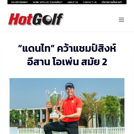
Skip
ADVERTISEMENT
WORK WITH US | ร่วมงานกับเรา
ABOUT US
CONTACT US
นโยบายความเป็นส่วนตัว
to
content
“แดนไท” คว้าแชมป์สิงห์
อีสาน โอเพ่น สมัย 2