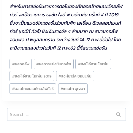
สำหรับการแข่งขันรายการต่อไปของศึกออลไทยแลนด์กอล์ฟ
ทัวร์ จะเป็นรายการ ธงชัย ใจดี ฟาวน์เดชั่น ครั้งที่ 4 ปี 2019
ซึ่งจะเป็นแมตช์โคแซงชั่นร่วมกับศึก เอเชี่ยน ดีเวลลอปเมนท์
ทัวร์ (เอดีที ทัวร์) ชิงเงินรางวัล 4 ล้านบาท ณ สนามกอล์ฟ
จอมพล ป.พิบูลสงคราม ระหว่างวันที่ 14-17 ก.พ.นี้ต่อไป โดย
จะมีงานแถลงข่าวในวันที่ 12 ก.พ.62 นี้ที่สนามแข่งขัน
Post
#
ผลกอล์ฟ
#
ผลการแข่งขันกอล์ฟ
#
สิงห์ อีสาน โอเพ่น
Tags:
#
สิงห์ อีสาน โอเพ่น 2019
#
สิงห์ปาร์ค ขอนแก่น
#
ออลไทยแลนด์กอล์ฟทัวร์
#
แดนไท บุญมา
Search
for: