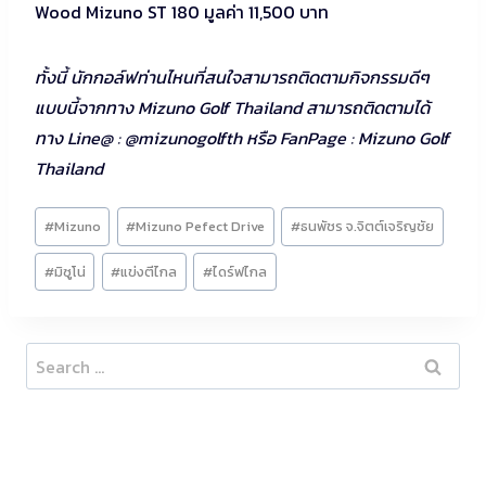
Wood Mizuno ST 180 มูลค่า 11,500 บาท
ทั้งนี้ นักกอล์ฟท่านไหนที่สนใจสามารถติดตามกิจกรรมดีๆ
แบบนี้จากทาง Mizuno Golf Thailand สามารถติดตามได้
ทาง Line@ : @mizunogolfth หรือ FanPage : Mizuno Golf
Thailand
Post
#
Mizuno
#
Mizuno Pefect Drive
#
ธนพัชร จ.จิตต์เจริญชัย
Tags:
#
มิซูโน่
#
แข่งตีไกล
#
ไดร์ฟไกล
Search
for: