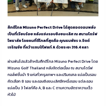
ศึกตีไกล Mizuno Perfect Drive ได้สุดยอดจอมพลัง
เป็นที่เรียบร้อย หลังแข่งรอบชิงชนะเลิศ ณ สนามไดร์ฟ
โพธาลัย โดยคนที่ตีไกลที่สุดคือ คุณธนพัชร จ.จิตต์
เจริญชัย ที่คว้าแชมป์ไฟลท์ A ด้วยระยะ 316.4 หลา
ผ่านพ้นไปแล้วสำหรับศึกตีไกล Mizuno Perfect Drive โดย
Mizuno Golf Thailand หลังจัดต่อเนื่อง ณ สนามไดร์ฟ
กอล์ฟชั้นนำ 9 แห่งทั่วกรุงเทพฯ และปริมณฑล แบ่งเป็นรอบ
คัดเลือก 8 รอบ และรองชิงชนะเลิศอีกหนึ่งรอบ แต่ละรอบ
แบ่งเป็น 3 ไฟลท์คือ A, B และ C ตามความอัตราความเร็ว
หัวไม้