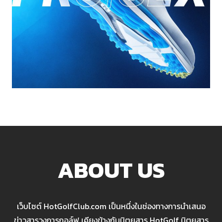
ABOUT US
เว็บไซต์ HotGolfClub.com เป็นหนึ่งในช่องทางการนำเสนอ
ข่าวสารวงการกอล์ฟ เคียงข้างกับนิตยสาร HotGolf นิตยสาร