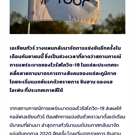
เอเชียนทัวร์ วางแผนกลับมาจัดการแข่งขันอีกครั้งใน
เดือนกันยายนนี้ ซึ่งเป็นช่วงเวลาที่คาดว่าสถานการณ์
การแพร่ระบาดของไวรัสโควิด-19 ในแต่ละประเทศจะ
คลี่คลายตามมาตรการทางสังคมของแต่ละภูมิภาค
โดยจะเริ่มแมตช์แรกด้วยรายการ ชินฮาน ดองแฮ
โอเพ่น ที่ประเทศเกาหลีใต้
จากสถานการณ์การแพร่ระบาดของไวรัสโควิด-19 ส่งผลให้
กอล์ฟเอเชียนทัวร์ ต้องพักการแข่งขันชั่วคราวมาตั้งแต่เดือน
มีนาคมที่ผ่านมา ล่าสุดทางทัวร์นาเมนต์ประกาศกลับมาจัด
แข่งขันฤดูกาล 2020 อีกครั้ง โดยเริ่มจากรายการ ชินฮาน