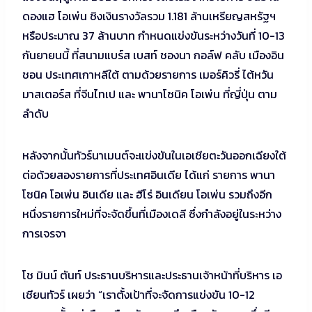
ดองแฮ โอเพ่น ชิงเงินรางวัลรวม 1.181 ล้านเหรียญสหรัฐฯ
หรือประมาณ 37 ล้านบาท กำหนดแข่งขันระหว่างวันที่ 10-13
กันยายนนี้ ที่สนามแบร์ส เบสท์ ชองนา กอล์ฟ คลับ เมืองอิน
ชอน ประเทศเกาหลีใต้ ตามด้วยรายการ เมอร์คิวรี่ ไต้หวัน
มาสเตอร์ส ที่จีนไทเป และ พานาโซนิค โอเพ่น ที่ญี่ปุ่น ตาม
ลำดับ
หลังจากนั้นทัวร์นาเมนต์จะแข่งขันในเอเชียตะวันออกเฉียงใต้
ต่อด้วยสองรายการที่ประเทศอินเดีย ได้แก่ รายการ พานา
โซนิค โอเพ่น อินเดีย และ ฮีโร่ อินเดียน โอเพ่น รวมถึงอีก
หนึ่งรายการใหม่ที่จะจัดขึ้นที่เมืองเดลี ซึ่งกำลังอยู่ในระหว่าง
การเจรจา
โช มินน์ ตันท์ ประธานบริหารและประธานเจ้าหน้าที่บริหาร เอ
เชียนทัวร์ เผยว่า “เราตั้งเป้าที่จะจัดการแข่งขัน 10-12