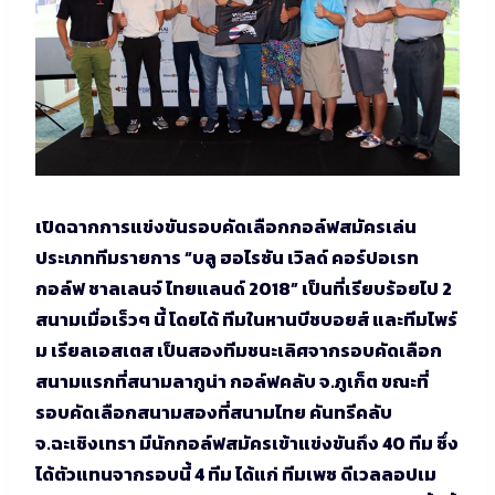
เปิดฉากการแข่งขันรอบคัดเลือกกอล์ฟสมัครเล่น
ประเภททีมรายการ “บลู ฮอไรซัน เวิลด์ คอร์ปอเรท
กอล์ฟ ชาลเลนจ์ ไทยแลนด์ 2018” เป็นที่เรียบร้อยไป 2
สนามเมื่อเร็วๆ นี้ โดยได้ ทีมในหานบีชบอยส์ และทีมไพร์
ม เรียลเอสเตส เป็นสองทีมชนะเลิศจากรอบคัดเลือก
สนามแรกที่สนามลากูน่า กอล์ฟคลับ จ.ภูเก็ต ขณะที่
รอบคัดเลือกสนามสองที่สนามไทย คันทรีคลับ
จ.ฉะเชิงเทรา มีนักกอล์ฟสมัครเข้าแข่งขันถึง 40 ทีม ซึ่ง
ได้ตัวแทนจากรอบนี้ 4 ทีม ได้แก่ ทีมเพซ ดีเวลลอปเม