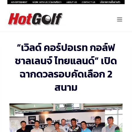
Skip
ADVERTISEMENT
WORK WITH US | ร่วมงานกับเรา
ABOUT US
CONTACT US
นโยบายความเป็นส่วนตัว
to
content
“เวิลด์ คอร์ปอเรท กอล์ฟ
ชาลเลนจ์ ไทยแลนด์” เปิด
ฉากดวลรอบคัดเลือก 2
สนาม