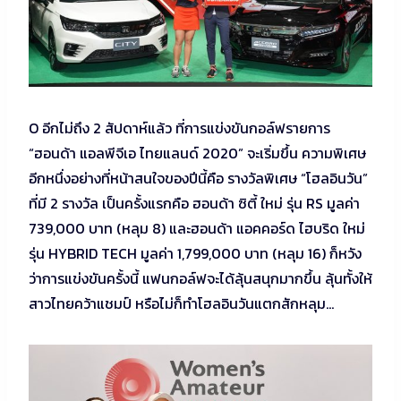
O อีกไม่ถึง 2 สัปดาห์แล้ว ที่การแข่งขันกอล์ฟรายการ
“ฮอนด้า แอลพีจีเอ ไทยแลนด์ 2020” จะเริ่มขึ้น ความพิเศษ
อีกหนึ่งอย่างที่หน้าสนใจของปีนี้คือ รางวัลพิเศษ “โฮลอินวัน”
ที่มี 2 รางวัล เป็นครั้งแรกคือ ฮอนด้า ซิตี้ ใหม่ รุ่น RS มูลค่า
739,000 บาท (หลุม 8) และฮอนด้า แอคคอร์ด ไฮบริด ใหม่
รุ่น HYBRID TECH มูลค่า 1,799,000 บาท (หลุม 16) ก็หวัง
ว่าการแข่งขันครั้งนี้ แฟนกอล์ฟจะได้ลุ้นสนุกมากขึ้น ลุ้นทั้งให้
สาวไทยคว้าแชมป์ หรือไม่ก็ทำโฮลอินวันแตกสักหลุม…