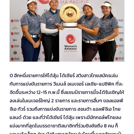
O อีกหนึ่งรายการให้ได้ลุ้น ได้เชียร์ สวิงสาวไทยสมัครเล่น
กับการแข่งขันรายการ วีเมนส์ อเมเจอร์ เอเชีย-แปซิฟิค ที่จะ
จัดขึ้นระหว่าง 12-15 ก.พ.นี้ ซึ่งแชมป์รายการนี้จะได้รับเชิญให้
ลงเล่นในเมเจอร์ใหญ่ 2 รายการ และรายการอื่นๆ ของแอลพี
จีเอ ทัวร์ รวมถึงการแข่งขันรายการ ฮอนด้า แอลพีจีเอ ไทย
แลนด์ ด้วย และที่ว่าได้เชียร์ ได้ลุ้น เพราะมีนักกอล์ฟไทยลง
แข่งมากที่สุดในบรรดาชาติสมาชิกที่ร่วมชิงชัยถึง 8 คน ก็
แอบหวังเล็กๆ ว่าจะมีสวิงสาวสมัครเล่นไทยขึ้นมาคว้าแชมป์