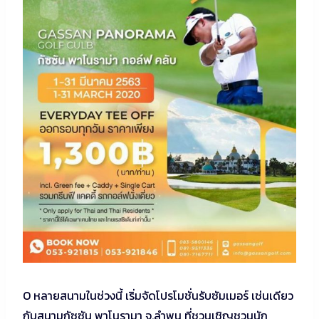
O หลายสนามในช่วงนี้ เริ่มจัดโปรโมชั่นรับซัมเมอร์ เช่นเดียว
กับสนามกัซซัน พาโนรามา จ.ลำพูน ที่ชวนเชิญชวนนัก