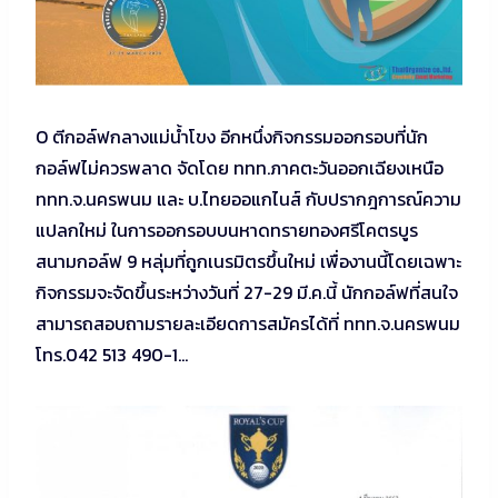
O ตีกอล์ฟกลางแม่น้ำโขง อีกหนึ่งกิจกรรมออกรอบที่นัก
กอล์ฟไม่ควรพลาด จัดโดย ททท.ภาคตะวันออกเฉียงเหนือ
ททท.จ.นครพนม และ บ.ไทยออแกไนส์ กับปรากฎการณ์ความ
แปลกใหม่ ในการออกรอบบนหาดทรายทองศรีโคตรบูร
สนามกอล์ฟ 9 หลุ่มที่ถูกเนรมิตรขึ้นใหม่ เพื่องานนี้โดยเฉพาะ
กิจกรรมจะจัดขึ้นระหว่างวันที่ 27-29 มี.ค.นี้ นักกอล์ฟที่สนใจ
สามารถสอบถามรายละเอียดการสมัครได้ที่ ททท.จ.นครพนม
โทร.042 513 490-1…