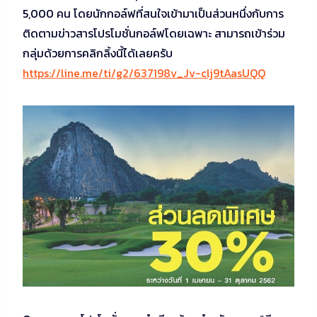
5,000 คน โดยนักกอล์ฟที่สนใจเข้ามาเป็นส่วนหนึ่งกับการ
ติดตามข่าวสารโปรโมชั่นกอล์ฟโดยเฉพาะ สามารถเข้าร่วม
กลุ่มด้วยการคลิกลิ้งนี้ได้เลยครับ
https://line.me/ti/g2/637198v_Jv-clj9tAasUQQ