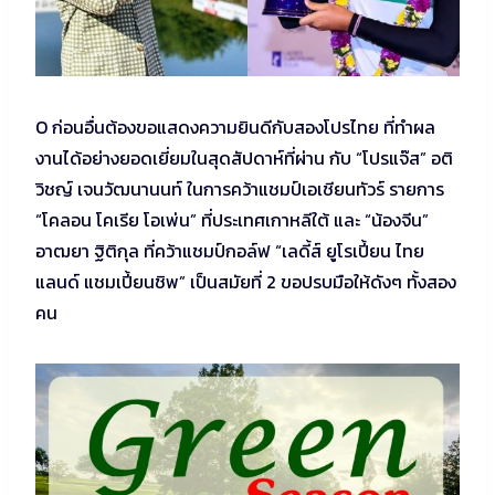
O ก่อนอื่นต้องขอแสดงความยินดีกับสองโปรไทย ที่ทำผล
งานได้อย่างยอดเยี่ยมในสุดสัปดาห์ที่ผ่าน กับ “โปรแจ๊ส” อติ
วิชญ์ เจนวัฒนานนท์ ในการคว้าแชมป์เอเชียนทัวร์ รายการ
“โคลอน โคเรีย โอเพ่น” ที่ประเทศเกาหลีใต้ และ “น้องจีน”
อาฒยา ฐิติกุล ที่คว้าแชมป์กอล์ฟ “เลดี้ส์ ยูโรเปี้ยน ไทย
แลนด์ แชมเปี้ยนชิพ” เป็นสมัยที่ 2 ขอปรบมือให้ดังๆ ทั้งสอง
คน