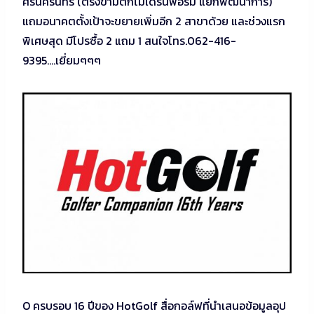
ศรีนครินทร์ (ตรงข้ามตึกโมเดิร์นฟอร์ม แยกพัฒนาการ)
แถมอนาคตตั้งเป้าจะขยายเพิ่มอีก 2 สาขาด้วย และช่วงแรก
พิเศษสุด มีโปรซื้อ 2 แถม 1 สนใจโทร.062-416-
9395….เยี่ยมๆๆๆ
O ครบรอบ 16 ปีของ HotGolf สื่อกอล์ฟที่นำเสนอข้อมูลอุป