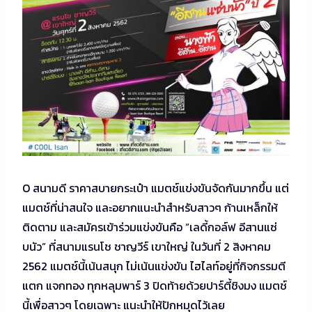
O สนามดี ราคาสบายกระเป๋า แมตช์แข่งขันจัดกันมากขึ้น แต่
แมตช์ที่น่าสนใจ และอยากแนะนำสำหรับสาวๆ ก้านเหล็กให้
ติดตาม และสมัครเข้าร่วมแข่งขันคือ “เลดี้กอล์ฟ อีสานแซ่
บนัว” ที่สนามแรนโช ชาญวีร์ เขาใหญ่ ในวันที่ 2 สิงหาคม
2562 แมตช์นี้เน้นสนุก ไม่เน้นแข่งขัน ไฮไลท์อยู่ที่กิจกรรมตี
แตก แจกทอง ทุกหลุมพาร์ 3 ปิดท้ายด้วยปาร์ตี้ชิงมง แมตช์
นี้เพื่อสาวๆ โดยเฉพาะ แนะนำให้ปักหมุดไว้เลย