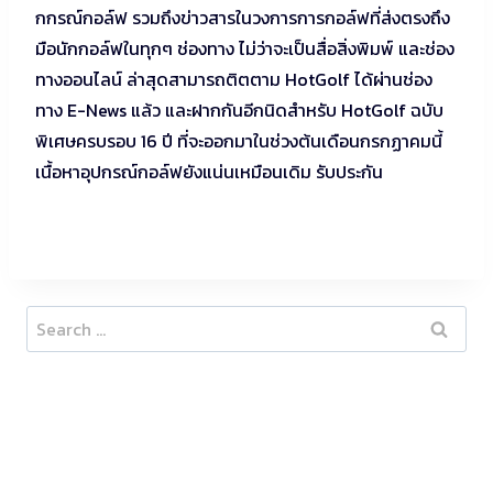
กกรณ์กอล์ฟ รวมถึงข่าวสารในวงการการกอล์ฟที่ส่งตรงถึง
มือนักกอล์ฟในทุกๆ ช่องทาง ไม่ว่าจะเป็นสื่อสิ่งพิมพ์ และช่อง
ทางออนไลน์ ล่าสุดสามารถติตตาม HotGolf ได้ผ่านช่อง
ทาง E-News แล้ว และฝากกันอีกนิดสำหรับ HotGolf ฉบับ
พิเศษครบรอบ 16 ปี ที่จะออกมาในช่วงต้นเดือนกรกฏาคมนี้
เนื้อหาอุปกรณ์กอล์ฟยังแน่นเหมือนเดิม รับประกัน
Search
for: