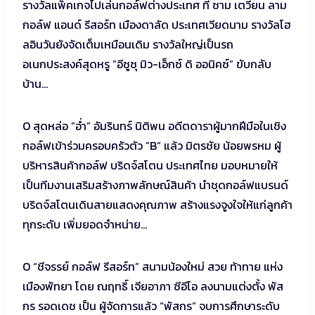
รางวัลแพ็คเกจไปเล่นกอล์ฟต่างประเทศ ที่ ซาม เตวียน ลาม
กอล์ฟ แอนด์ รีสอร์ท เมืองดาลัด ประเทศเวียดนาม รางวัลโฮ
ลอินวันยังจัดเต็มเหมือนเดิม รางวัลใหญ่เป็นรถ
อเนกประสงค์สุดหรู ”อีซูซุ มิว-เอ็กซ์ ดิ ออนิคซ์” ขับกลับ
บ้าน…
O สุดหล่อ ”อ่ำ” อัมรินทร์ นิติพน อดีตดาราผู้มากฝีมือในเชิง
กอล์ฟเข้าร่วมครอบครัวตัว ”B” แล้ว มิตรชัย น้อยพรหม ผู้
บริหารสินค้ากอล์ฟ บริดจ์สโตน ประเทศไทย มอบหมายให้
เป็นทีมงานเสริมสร้างภาพลักษณ์สินค้า นำชุดกอล์ฟแบรนด์
บริดจ์สโตนเดินสายแสดงคุณภาพ สร้างแรงจูงใจให้แก่ลูกค้า
ทุกระดับ เพิ่มยอดจำหน่าย…
O “ชีจรรย์ กอล์ฟ รีสอร์ท” สนามน้องใหม่ สวย ท้าทาย แห่ง
เมืองพัทยา โดย ณฤทธิ์ เจียอาภา ซีอีโอ ลงนามแต่งตั้ง พัส
กร รอดเดช เป็น ผู้จัดการแล้ว “พัสกร” จบการศึกษาระดับ