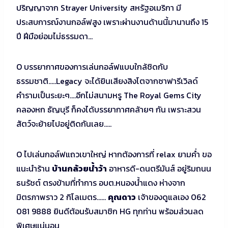
ปริญญาจาก Strayer University สหรัฐอเมริกา มี
ประสบการณ์งานกอล์ฟสูง เพราะผ่านงานด้านนี้มานานถึง 15
ปี ฝีมือย่อมไม่ธรรมดา…
O บรรยากาศของการเล่นกอล์ฟแบบใกล้ชิดกับ
ธรรมชาติ…..Legacy จะได้ยินเสียงสิงโตจากซาฟารีเวิลด์
คำรามเป็นระยะๆ….อีกไม่สนามหรู The Royal Gems City
คลองหก ธัญบุรี ก็คงได้บรรยากาศคล้ายๆ กัน เพราะสวน
สัตว์จะย้ายไปอยู่ติดกันเลย…..
O ไปเล่นกอล์ฟแถวเขาใหญ่ หากต้องการที่ relax ยามค่ำ ขอ
แนะนำร้าน
บ้านกล้วยน้ำว้า
อาหารดี-ดนตรีมันส์ อยู่ริมถนน
ธนรัชต์ ตรงข้ามที่ทำการ อบต.หนองน้ำแดง ห่างจาก
มิตรภาพราว 2 กิโลเมตร……
คุณดาว
เจ้าของดูแลเอง 062
081 9888 ยินดีต้อนรับสมาชิก HG ทุกท่าน พร้อมส่วนลด
พิเศษแน่นอน