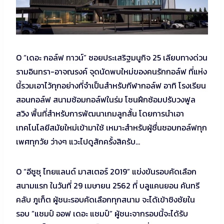
O “เดอะ กอล์ฟ ทาวน์” ซอยประเสริฐมนูกิจ 25 เลียบทางด่วน
รามอินทรา-อาจณรงค์ จุดนัดพบใหม่ของคนรักกอล์ฟ ที่แห่ง
นี้รวมเอาไว้ทุกอย่างที่จำเป็นสำหรับกีฬากอล์ฟ อาทิ โรงเรียน
สอนกอล์ฟ สนามซ้อมกอล์ฟในร่ม โซนฝึกซ้อมปรับวงฟูล
สวิง พื้นที่สำหรับการพัฒนาเกมลูกสั้น โดยการนำเอา
เทคโนโลยีสมัยใหม่เข้ามาใช้ เหมาะสำหรับผู้ชื่นชอบกอล์ฟทุก
เพศทุกวัย ว่างๆ แวะไปดูสักครั้งสิครับ…
O “อีซูซุ ไทยแลนด์ มาสเตอร์ 2019” แข่งขันรอบคัดเลือก
สนามแรก ในวันที่ 29 เมษายน 2562 ที่ บลูแคนยอน คันทรี
คลับ ภูเก็ต ผู้ชนะรอบคัดเลือกทุกสนาม จะได้เข้าชิงชัยใน
รอบ ”แชมป์ ออฟ เดอะ แชมป์” ผู้ชนะจากรอบนี้จะได้รับ