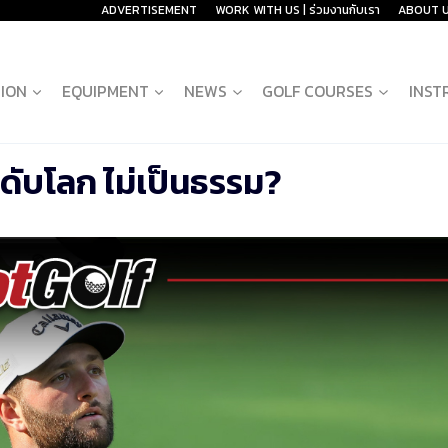
ADVERTISEMENT
WORK WITH US | ร่วมงานกับเรา
ABOUT 
ION
EQUIPMENT
NEWS
GOLF COURSES
INST
ันดับโลก ไม่เป็นธรรม?