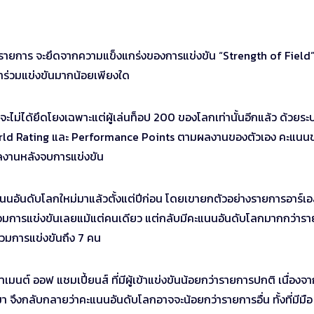
รายการ จะยึดจากความแข็งแกร่งของการแข่งขัน “Strength of Field” 
ข้าร่วมแข่งขันมากน้อยเพียงใด
 จะไม่ได้ยึดโยงเฉพาะแต่ผู้เล่นท็อป 200 ของโลกเท่านั้นอีกแล้ว ด้วยระ
 World Rating และ Performance Points ตามผลงานของตัวเอง คะแนน
ลงานหลังจบการแข่งขัน
แนนอันดับโลกใหม่มาแล้วตั้งแต่ปีก่อน โดยเขายกตัวอย่างรายการอาร์เอ
้าร่วมการแข่งขันเลยแม้แต่คนเดียว แต่กลับมีคะแนนอันดับโลกมากกว่าร
าร่วมการแข่งขันถึง 7 คน
เมนต์ ออฟ แชมเปี้ยนส์ ที่มีผู้เข้าแข่งขันน้อยกว่ารายการปกติ เนื่องจา
านมา จึงกลับกลายว่าคะแนนอันดับโลกอาจจะน้อยกว่ารายการอื่น ทั้งที่มีมื