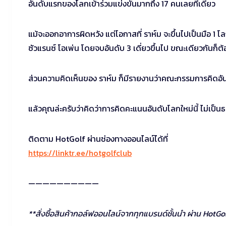
อันดับแรกของโลกเข้าร่วมแข่งขันมากถึง 17 คนเลยทีเดียว
แม้จะออกอาการผิดหวัง แต่โอกาสที่ ราห์ม จะขึ้นไปเป็นมือ 1 
ซัวแรนซ์ โอเพ่น โดยจบอันดับ 3 เดี่ยวขึ้นไป ขณะเดียวกันก็ต้องไ
ส่วนความคิดเห็นของ ราห์ม ก็มีรายงานว่าคณะกรรมการคิดอ
แล้วคุณล่ะครับว่าคิดว่าการคิดคะแนนอันดับโลกใหม่นี้ ไม่เป็นธ
ติดตาม HotGolf ผ่านช่องทางออนไลน์ได้ที่
https://linktr.ee/hotgolfclub
——————————
**สั่งซื้อสินค้ากอล์ฟออนไลน์จากทุกแบรนด์ชั้นนำ ผ่าน HotGo