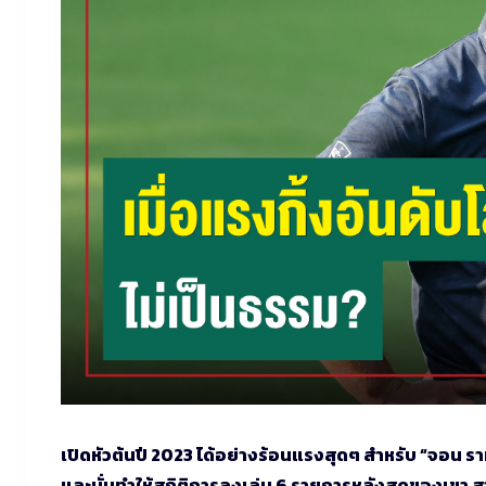
เปิดหัวต้นปี 2023 ได้อย่างร้อนแรงสุดๆ สำหรับ “จอน ร
และนั่นทำให้สถิติการลงเล่น 6 รายการหลังสุดของเขา ส