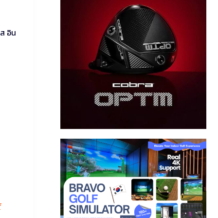
ส อิน
f