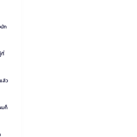
อนัก
ที่
แล้ว
ผมก็
า