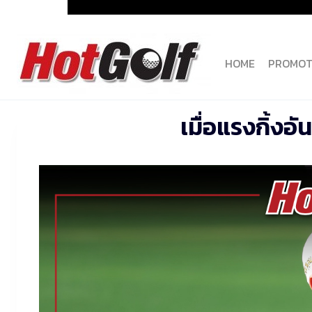
Skip
to
content
HOME
PROMOT
เมื่อแรงกิ้งอ