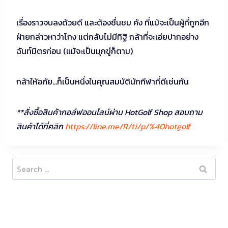
เรื่องราวจบลงด้วยดี และต้องชื่นชม คัง ที่แม้จะเป็นผู้ที่ถูกอีก
ฝ่ายกล่าวหาว่าโกง แต่กลับไม่มีทิฐิ กล้าที่จะเอ่ยปากอย่าง
ฉันท์มิตรก่อน (แม้จะเป็นมุกขู่ก็ตาม)
กล้าให้อภัย…ก็เป็นหนึ่งในคุณสมบัตินักกีฬาที่ดีเช่นกัน
**สั่งซื้อสินค้ากอล์ฟออนไลน์ผ่าน HotGolf Shop สอบถาม
สินค้าได้ที่คลิก
https://line.me/R/ti/p/%40hotgolf
Search
for: