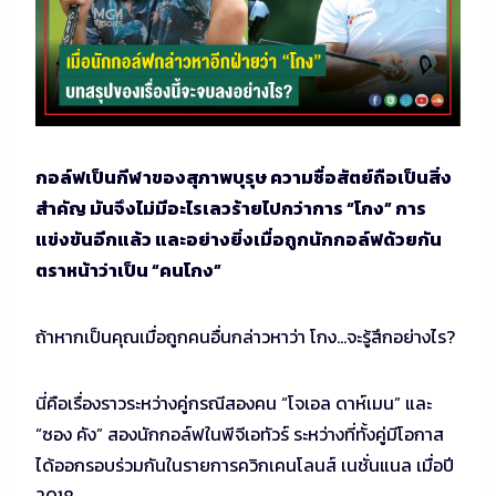
กอล์ฟเป็นกีฬาของสุภาพบุรุษ ความซื่อสัตย์ถือเป็นสิ่ง
สำคัญ มันจึงไม่มีอะไรเลวร้ายไปกว่าการ “โกง” การ
แข่งขันอีกแล้ว และอย่างยิ่งเมื่อถูกนักกอล์ฟด้วยกัน
ตราหน้าว่าเป็น “คนโกง”
ถ้าหากเป็นคุณเมื่อถูกคนอื่นกล่าวหาว่า โกง…จะรู้สึกอย่างไร?
นี่คือเรื่องราวระหว่างคู่กรณีสองคน “โจเอล ดาห์เมน” และ
“ซอง คัง” สองนักกอล์ฟในพีจีเอทัวร์ ระหว่างที่ทั้งคู่มีโอกาส
ได้ออกรอบร่วมกันในรายการควิกเคนโลนส์ เนชั่นแนล เมื่อปี