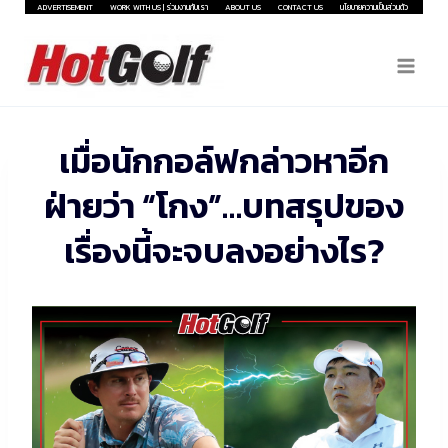
Skip
ADVERTISEMENT
WORK WITH US | ร่วมงานกับเรา
ABOUT US
CONTACT US
นโยบายความเป็นส่วนตัว
to
content
เมื่อนักกอล์ฟกล่าวหาอีก
ฝ่ายว่า “โกง”…บทสรุปของ
เรื่องนี้จะจบลงอย่างไร?