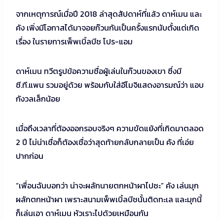
จากเหตุการณ์เมื่อปี 2018 ล่าสุดสัปดาห์ที่แล้ว ดาห์เมน และ
คัง เพิ่งมีโอกาสได้มาจอยก๊วนกันเป็นครั้งแรกนับตั้งแต่เกิด
เรื่อง ในรายการเพ็พเบิ้ลบีช โปร-แอม
ดาห์เมน ทวีตรูปข้อความชื่อผู้เล่นในก๊วนของเขา ซึ่งมี
ซี.ที.แพน รวมอยู่ด้วย พร้อมกับใส่อีโมจิแสดงอารมณ์ว่า แอบ
กังวลเล็กน้อย
เมื่อถึงเวลาที่ต้องออกรอบจริงๆ ความขัดแย้งที่เกิดมาตลอด
2 ปี ไม่น่าเชื่อก็ต้องเชื่อว่าสุดท้ายกลับกลายเป็น คัง ที่เอ่ย
ปากก่อน
“เพื่อนฉันบอกว่า น่าจะผลักนายตกหน้าผาไปซะ” คัง เล่นมุก
ผลักตกหน้าผา เพราะสนามเพ็พเบิ้ลบีชนั้นติดทะเล และมุกนี้
ก็เล่นเอา ดาห์เมน หัวเราะไปด้วยเหมือนกัน