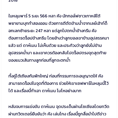
2018
ในหลุมพาร์ 5 ระยะ 566 หลา คัง นักกอล์ฟชาวเกาหลีใต้
พยายามบุกทำสองออน ด้วยการตีตัดข้ามน้ำจากเลย์เอ้าท์ด็
อกเลกซ้ายระยะ 247 หลา แต่ลูกไปตกน้ำข้างกรีน คัง
ต้องการดร็อปข้างกรีน โดยอ้างว่าลูกของเขาข้ามอุปสรรคมา
แล้ว แต่ ดาห์เมน ไม่เห็นด้วย และประท้วงว่าลูกยังไม่ข้าม
อุปสรรคน้ำมา และเขาควรต้องกลับไปดร็อปตรงจุดสุดท้าย
ของแนวเส้นทางลูกก่อนที่ลูกจะตกน้ำ
ทั้งคู่โต้เถียงกันพักใหญ่ ก่อนที่กรรมการจะอนุญาตให้ คัง
สามารถดร็อปในจุดที่ต้องการ ช่วยให้เขาเซฟพาร์ในหลุมนี้ไว้
ได้ และเรื่องนี้ทำเอา ดาห์เมน โมโหอย่างมาก
หลังจบการแข่งขัน ดาห์เมน จุดประเด็นผ่านโซเชียลโดยทวีต
ผ่านทวิตเตอร์ยืนยันว่า คัง เล่นโกง เรื่องนี้ถูกสื่อนำไปตีข่าว