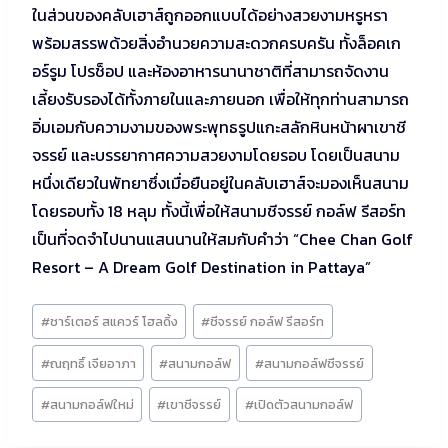
ในส่วนของคลับเฮาส์ถูกออกแบบได้อย่างสวยงามหรูหรา
พร้อมสรรพด้วยสิ่งอำนวยความสะดวกครบครัน ทั้งล็อคเก
อร์รูม โปรช็อป และห้องอาหารนานาชาติที่สามารถจัดงาน
เลี้ยงรับรองได้ทั้งภายในและภายนอก เพื่อให้ทุกท่านสามารถ
อิ่มเอมกับความงามของพระพุทธรูปแกะสลักหินหน้าผาเขาชี
จรรย์ และบรรยากาศความสวยงามโดยรอบ โดยเป็นสนาม
หนึ่งเดียวในพัทยาซึ่งเมื่อยืนอยู่ในคลับเฮาส์จะมองเห็นสนาม
โดยรอบทั้ง 18 หลุม ทั้งนี้เพื่อให้สนามชีจรรย์ กอล์ฟ รีสอร์ท
เป็นที่จดจำไปนานแสนนานให้สมกับคำว่า “Chee Chan Golf
Resort – A Dream Golf Destination in Pattaya”
Post
#
ชาร์เตอร์ สแควร์ โฮลดิ้ง
#
ชีจรรย์ กอล์ฟ รีสอร์ท
Tags:
#
ณฤทธิ์ เจียอาภา
#
สนามกอล์ฟ
#
สนามกอล์ฟชีจรรย์
#
สนามกอล์ฟใหม่
#
เขาชีจรรย์
#
เปิดตัวสนามกอล์ฟ