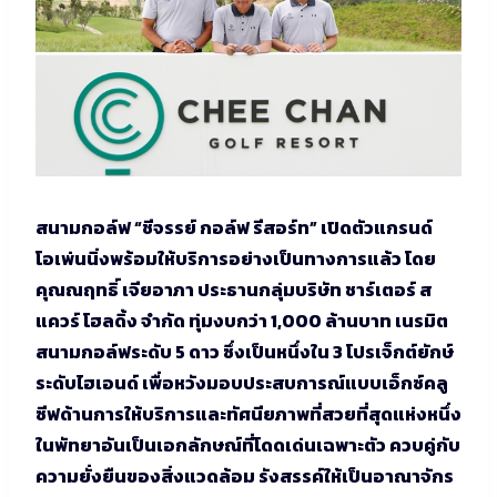
สนามกอล์ฟ “ชีจรรย์ กอล์ฟ รีสอร์ท” เปิดตัวแกรนด์
โอเพ่นนิ่งพร้อมให้บริการอย่างเป็นทางการแล้ว โดย
คุณณฤทธิ์ เจียอาภา ประธานกลุ่มบริษัท ชาร์เตอร์ ส
แควร์ โฮลดิ้ง จำกัด ทุ่มงบกว่า 1,000 ล้านบาท เนรมิต
สนามกอล์ฟระดับ 5 ดาว ซึ่งเป็นหนึ่งใน 3 โปรเจ็กต์ยักษ์
ระดับไฮเอนด์ เพื่อหวังมอบประสบการณ์แบบเอ็กซ์คลู
ซีฟด้านการให้บริการและทัศนียภาพที่สวยที่สุดแห่งหนึ่ง
ในพัทยาอันเป็นเอกลักษณ์ที่โดดเด่นเฉพาะตัว ควบคู่กับ
ความยั่งยืนของสิ่งแวดล้อม รังสรรค์ให้เป็นอาณาจักร