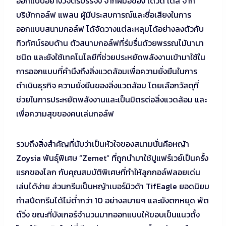
ออกแบบอย่างวิจิตรบรรจง จากฝีมือของ เดวิด เดล จาก
บริษัทกอล์ฟ แพลน ผู้มีประสบการณ์และชื่อเสียงในการ
ออกแบบสนามกอล์ฟ ได้จัดวางแต่ละหลุมได้อย่างลงตัวกับ
ทิวทัศน์รอบด้าน ตัวสนามกอล์ฟที่ร่มรื่นด้วยพรรณไม้นานา
ชนิด และยังใช้เทคโนโลยีที่ช่วยประหยัดพลังงานเข้ามาใช้ใน
การออกแบบที่คำนึงถึงสิ่งแวดล้อมเพื่อความยั่งยืนในการ
ดำเนินธุรกิจ ความยั่งยืนของสิ่งแวดล้อม โดยเลือกวัสดุที่
ช่วยในการประหยัดพลังงานและเป็นมิตรต่อสิ่งแวดล้อม และ
เพื่อความสุขของคนเล่นกอล์ฟ
รวมถึงสิ่งสำคัญที่นับว่าเป็นหัวใจของสนามนั่นคือหญ้า
Zoysia พันธุ์พิเศษ “Zemet” ที่ถูกนำมาใช้ปูแฟร์เวย์เป็นครั้ง
แรกของโลก กับคุณสมบัติพิเศษที่ทำให้ลูกกอล์ฟลอยเด่น
เล่นได้ง่าย ส่วนกรีนเป็นหญ้าเบอร์มิวด้า TifEagle ยอดนิยม
ทำสปีดกรีนได้ไม่ต่ำกว่า 10 อย่างสบายๆ และยังตกหยุด พัต
ต์วิ่ง ขณะที่บังเกอร์จำนวนมากออกแบบให้ขอบเป็นแนวตั้ง