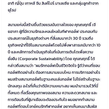
อาทิ ญี่ปุ่น เกาหลี จีน สิงค์โปร์ มาเลเซีย และกลุ่มลูกค้าจาก
ยุโรป
สนามแห่งนี้สร้างขึ้นด้วยแรงบันดาลใจของ คุณณฤทธิ์ เจี
ยอาภา ผู้ที่มีความรักและหลงใหลในกีฬากอล์ฟ ประกอบกับ
ประสบการณ์ในธุรกิจต่างๆ ที่สั่งสมมากว่า 30 ปี รวมถึง
ธุรกิจหญ้าที่ใช้ในสนามกอล์ฟโดยไม่พึ่งพาสารเคมีมากว่า 10
ปี และหลักการดำเนินธุรกิจในที่เน้นการเติบโตเพื่อความ
ยั่งยืน (Corporate Sustainability) โดย คุณณฤทธิ์ ได้
กล่าวถึงสนามว่า “ผมรักกอล์ฟเป็นชีวิตจิตใจ รู้ดีว่าคนที่ชอบ
กอล์ฟคิดอย่างไร ต้องการสนามแบบไหน การบริการอย่างไร
ผมสร้างสนามกอล์ฟในฐานะคนเล่นกอล์ฟ ไม่ใช่สร้างในฐานะ
นักลงทุน อะไรที่เห็นว่าดีมีความเหมาะสม ผมนำมารวมไว้ที่นี่
ทั้งหมด ทั้งเรื่องคุณภาพของสนาม ความสะดวกสบาย และ
การต้อนรับที่ผู้มาเยือนจะต้องประทับใจ ผมอยากทำสนาม
กอล์ฟที่ตอบโจทย์คนรักกีฬากอล์ฟ อยากเห็นคนมาสัมผัส