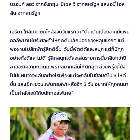
บรอนท์ ลอว์ จากอังกฤษ, มิเชล วี จากสหรัฐฯ และเอมี่ โอล
สัน จากสหรัฐฯ
เอรียา ให้สัมภาษณ์หลังจบวันแรกว่า “ตื่นเต้นเนื่องจากมีแฟน
กอล์ฟมาเชียร์เยอะทำให้กดดันเล็กน้อยช่วงหลุมแรกๆ แต่
พอผ่านไปสักพักรู้สึกดีขึ้น วันนี้พัตต์ดีและสนุก แต่ก็มีทุก
อย่างทั้งดีและไม่ดี รู้สึกสนุกได้ลงเล่นรายการนี้มาสิบกว่าปี
อาจจะมีความกดดันเพราะอยากเล่นให้ดีที่สุด ส่วนพรุ่งนี้ยัง
ไม่มีแผนว่าจะเล่นอย่างไรเพียงแต่จะกลับไปซ้อมตีไม้ 3 ให้ดี
ขึ้น และเชิญชวนแฟนกอล์ฟเหลืออีก 3 วัน อยากให้ทุกคนมา
เป็นกำลังใจให้กับนักกอล์ฟไทย”