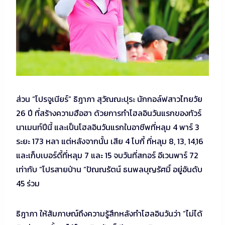
ส่วน “โปรจูเนียร์” ธิฎาภา สุวัณณะปุระ นักกอล์ฟสาวไทยวัย
26 ปี ที่สร้างความฮือฮา ด้วยการทำโฮลอินวันแรกของทัวร์
นาเมนท์ปีนี้ และเป็นโฮลอินวันแรกในอาชีพที่หลุม 4 พาร์ 3
ระยะ 173 หลา แต่หลังจากนั้น เสีย 4 โบกี้ ที่หลุม 8, 13, 14,16
และเก็บเบอร์ดี้ที่หลุม 7 และ 15 จบวันที่สกอร์ อีเวนพาร์ 72
เท่ากับ “โปรสายป่าน “ปัณณรัตน์ ธนพลบุญรัศมิ์ อยู่อันดับ
45 ร่วม
ธิฎาภา ให้สัมภาษณ์ถึงความรู้สึกหลังทำโฮลอินวันว่า “ไม่ได้