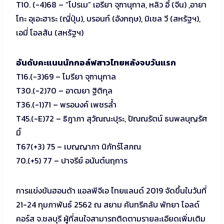
T10. (-4)68 – “โปรเม” เอรียา จุฑานุกาล, หลิว อี้ (จีน) ,อายา
โกะ อุเอะฮาระ (ญี่ปุ่น), บรอนท์ (อังกฤษ), มิเชล วี (สหรัฐฯ),
เอมี่ โอลสัน (สหรัฐฯ)
อันดับคะแนนนักกอล์ฟสาวไทยหลังจบวันแรก
T16.(-3)69 – โมรียา จุฑานุกาล
T30.(-2)70 – อาฒยา ฐิติกุล
T36.(-1)71 – พรอนงค์ เพชรล้ำ
T45.(-E)72 – ธิฎาภา สุวัณณะปุระ, ปัณณรัตน์ ธนพลบุญรัศ
มิ์
T67(+3) 75 – เบญญาภา นิภัทร์โสภณ
70.(+5) 77 – ปาจรีย์ อนันต์นฤการ
การแข่งขันฮอนด้า แอลพีจีเอ ไทยแลนด์ 2019 จัดขึ้นในวันที่
21-24 กุมภาพันธ์ 2562 ณ สยาม คันทรีคลับ พัทยา โอลด์
คอร์ส จ.ชลบุรี ผู้ที่สนใจสามารถติดตามรายละเอียดเพิ่มเติม