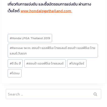
เกี่ยวกับการแข่งขัน และซื้อบัตรชมการแข่งขัน ผ่านทาง
เว็บไซต์
www.hondalpgathailand.com
Post
#
Honda LPGA Thailand 2019
Tags:
#
Remove term: ฮอนด้า แอลพีจีเอ ไทยแลนด์ ฮอนด้า แอลพีจีเอ ไทย
แลนด์;วันแรก
#
จี อึน ฮี
#
ฮอนด้า แอลพีจีเอ ไทยแลนด์
#
โปรจูเนียร์
#
โปรเม
Search
for: