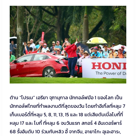
ด้าน “โปรเม” เอรียา จุฑานุกาล นักกอล์ฟมือ 1 ของโลก เป็น
นักกอล์ฟไทยที่ทำผลงานดีที่สุดของวัน โดยทำอีเกิ้ลที่หลุม 7
เก็บเบอร์ดี้ที่หลุม 5, 8, 11, 13, 15 และ 18 แต่เสียดับเบิ้ลโบกี้ที่
หลุม 17 และ โบกี้ ที่หลุม 6 จบวันแรก สกอร์ 4 อันเดอร์พาร์
68 รั้งอันดับ 10 ร่วมกับหลิว อี้ จากจีน, อายาโกะ อุเอะฮาระ,