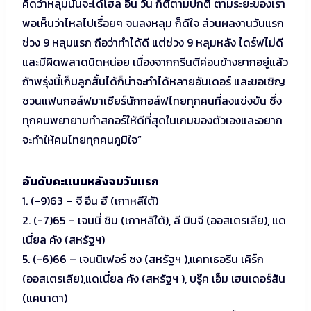
คิดว่าหลุมนั้นจะได้โฮล อิน วัน ก็ตีตามปกติ ตามระยะของเรา
พอเห็นว่าไหลไปเรื่อยๆ จนลงหลุม ก็ดีใจ ส่วนผลงานวันแรก
ช่วง 9 หลุมแรก ถือว่าทำได้ดี แต่ช่วง 9 หลุมหลัง ไดร์ฟไม่ดี
และมีผิดพลาดนิดหน่อย เนื่องจากกรีนตีค่อนข้างยากอยู่แล้ว
ถ้าพรุ่งนี้เก็บลูกสั้นได้ก็น่าจะทำได้หลายอันเดอร์ และขอเชิญ
ชวนแฟนกอล์ฟมาเชียร์นักกอล์ฟไทยทุกคนที่ลงแข่งขัน ซึ่ง
ทุกคนพยายามทำสกอร์ให้ดีที่สุดในเกมของตัวเองและอยาก
จะทำให้คนไทยทุกคนภูมิใจ”
อันดับคะแนนหลังจบวันแรก
1. (-9)63 – จี อึน ฮี (เกาหลีใต้)
2. (-7)65 – เจนนี่ ชิน (เกาหลีใต้), ลี มินจี (ออสเตรเลีย), แด
เนี่ยล คัง (สหรัฐฯ)
5. (-6)66 – เจนนิเฟอร์ ซง (สหรัฐฯ ),แคทเธอรีน เคิร์ก
(ออสเตรเลีย),แดเนี่ยล คัง (สหรัฐฯ ), บรู๊ค เอ็ม เฮนเดอร์สัน
(แคนาดา)