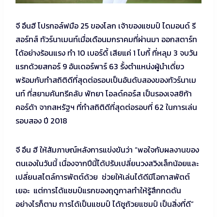
จี อึนฮี โปรกอล์ฟมือ 25 ของโลก เจ้าของแชมป์ ไดมอนด์ รี
สอร์ทส์ ทัวร์นาเมนท์เมื่อเดือนมกราคมที่ผ่านมา ออกสตาร์ท
ได้อย่างร้อนแรง ทำ 10 เบอร์ดี้ เสียแค่ 1 โบกี้ ที่หลุม 3 จบวัน
แรกด้วยสกอร์ 9 อันเดอร์พาร์ 63 รั้งตำแหน่งผู้นำเดี่ยว
พร้อมกับทำสถิติดีที่สุดต่อรอบเป็นอันดับสองของทัวร์นาเม
นท์ ที่สยามคันทรีคลับ พัทยา โอลด์คอร์ส เป็นรองเจสซิก้า
คอร์ด้า จากสหรัฐฯ ที่ทำสถิติดีที่สุดต่อรอบที่ 62 ในการเล่น
รอบสอง ปี 2018
จี อึน ฮี ให้สัมภาษณ์หลังการแข่งขันว่า “พอใจกับผลงานของ
ตนเองในวันนี้ เนื่องจากปีนี้ได้ปรับเปลี่ยนวงสวิงเล็กน้อยและ
เปลี่ยนสไตล์การพัตต์ด้วย ช่วยให้เล่นได้ดีมีโอกาสพัตต์
เยอะ แต่การได้แชมป์แรกของฤดูกาลทำให้รู้สึกกดดัน
อย่างไรก็ตาม การได้เป็นแชมป์ ได้ชูถ้วยแชมป์ เป็นสิ่งที่ดี”