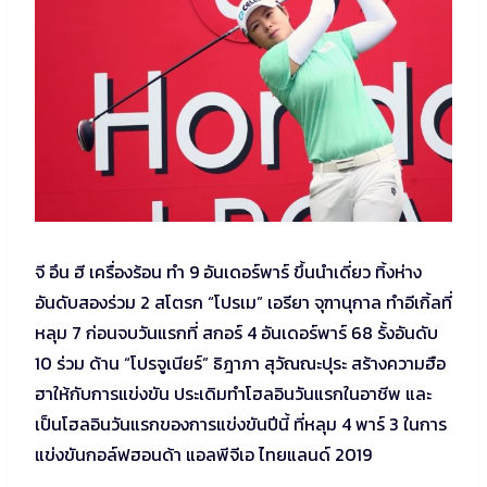
จี อึน ฮี เครื่องร้อน ทำ 9 อันเดอร์พาร์ ขึ้นนำเดี่ยว ทิ้งห่าง
อันดับสองร่วม 2 สโตรก “โปรเม” เอรียา จุฑานุกาล ทำอีเกิ้ลที่
หลุม 7 ก่อนจบวันแรกที่ สกอร์ 4 อันเดอร์พาร์ 68 รั้งอันดับ
10 ร่วม ด้าน “โปรจูเนียร์” ธิฎาภา สุวัณณะปุระ สร้างความฮือ
ฮาให้กับการแข่งขัน ประเดิมทำโฮลอินวันแรกในอาชีพ และ
เป็นโฮลอินวันแรกของการแข่งขันปีนี้ ที่หลุม 4 พาร์ 3 ในการ
แข่งขันกอล์ฟฮอนด้า แอลพีจีเอ ไทยแลนด์ 2019