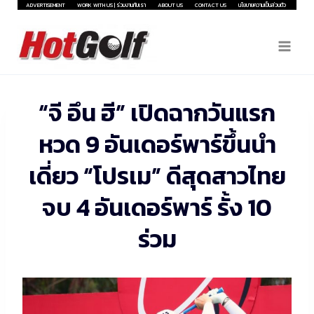
Skip
ADVERTISEMENT
WORK WITH US | ร่วมงานกับเรา
ABOUT US
CONTACT US
นโยบายความเป็นส่วนตัว
to
content
“จี อึน ฮี” เปิดฉากวันแรก
หวด 9 อันเดอร์พาร์ขึ้นนำ
เดี่ยว “โปรเม” ดีสุดสาวไทย
จบ 4 อันเดอร์พาร์ รั้ง 10
ร่วม