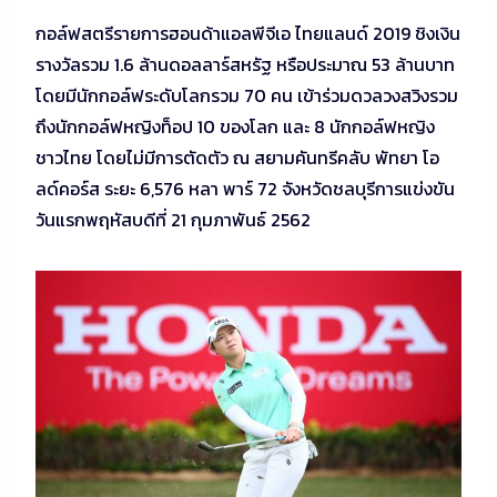
กอล์ฟสตรีรายการฮอนด้าแอลพีจีเอ ไทยแลนด์ 2019 ชิงเงิน
รางวัลรวม 1.6 ล้านดอลลาร์สหรัฐ หรือประมาณ 53 ล้านบาท
โดยมีนักกอล์ฟระดับโลกรวม 70 คน เข้าร่วมดวลวงสวิงรวม
ถึงนักกอล์ฟหญิงท็อป 10 ของโลก และ 8 นักกอล์ฟหญิง
ชาวไทย โดยไม่มีการตัดตัว ณ สยามคันทรีคลับ พัทยา โอ
ลด์คอร์ส ระยะ 6,576 หลา พาร์ 72 จังหวัดชลบุรีการแข่งขัน
วันแรกพฤหัสบดีที่ 21 กุมภาพันธ์ 2562