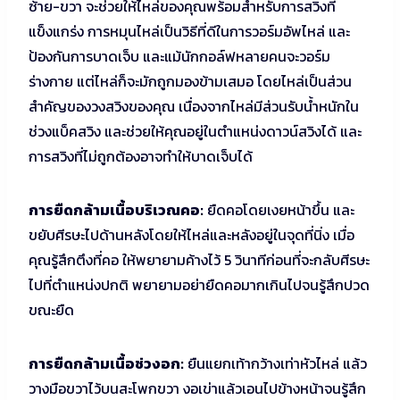
ซ้าย-ขวา จะช่วยให้ไหล่ของคุณพร้อมสำหรับการสวิงที่
แข็งแกร่ง การหมุนไหล่เป็นวิธีที่ดีในการวอร์มอัพไหล่ และ
ป้องกันการบาดเจ็บ และแม้นักกอล์ฟหลายคนจะวอร์ม
ร่างกาย แต่ไหล่ก็จะมักถูกมองข้ามเสมอ โดยไหล่เป็นส่วน
สำคัญของวงสวิงของคุณ เนื่องจากไหล่มีส่วนรับน้ำหนักใน
ช่วงแบ็คสวิง และช่วยให้คุณอยู่ในตำแหน่งดาวน์สวิงได้ และ
การสวิงที่ไม่ถูกต้องอาจทำให้บาดเจ็บได้
การยืดกล้ามเนื้อบริเวณคอ:
ยืดคอโดยเงยหน้าขึ้น และ
ขยับศีรษะไปด้านหลังโดยให้ไหล่และหลังอยู่ในจุดที่นิ่ง เมื่อ
คุณรู้สึกตึงที่คอ ให้พยายามค้างไว้ 5 วินาทีก่อนที่จะกลับศีรษะ
ไปที่ตำแหน่งปกติ พยายามอย่ายืดคอมากเกินไปจนรู้สึกปวด
ขณะยืด
การยืดกล้ามเนื้อช่วงอก:
ยืนแยกเท้ากว้างเท่าหัวไหล่ แล้ว
วางมือขวาไว้บนสะโพกขวา งอเข่าแล้วเอนไปข้างหน้าจนรู้สึก