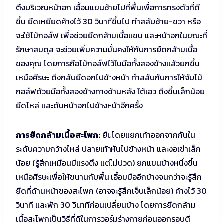
ตึงบริเวณหน้าอก เอื้อมแขนซ้ายไปที่พื้นเพื่อการทรงตัวที่ดี
ขึ้น ยืดเหยียดค้างไว้ 30 วินาทีขึ้นไป ทำสลับซ้าย-ขวา หรือ
จะใช้ไม้กอล์ฟ เพื่อช่วยยืดกล้ามเนื้อแขน และหน้าอกในขณะที่
รักษาสมดุล จะช่วยเพิ่มความมั่นคงให้กับการยืดกล้ามเนื้อ
ของคุณ โดยการถือไม้กอล์ฟไว้ในมือทั้งสองข้างแล้วยกขึ้น
เหนือศีรษะ ดึงกลับยืดอกไปข้างหน้า ทำสลับกับการให้จับไม้
กอล์ฟด้วยมือทั้งสองข้างทางด้านหลัง ใต้เอว ดึงขึ้นเล็กน้อย
ยืดไหล่ และดันหน้าอกไปข้างหน้าอีกครั้ง
การยืดกล้ามเนื้อสะโพก:
ยืนโดยแยกเท้าออกจากกันใน
ระดับความกว้างไหล่ ปลายเท้าหันไปข้างหน้า และงอเข่าเล็ก
น้อย (รู้สึกเหมือนมีแรงตึง แต่ไม่ปวด) ยกแขนข้างหนึ่งขึ้น
เหนือศีรษะเพื่อให้ขนานกับพื้น เอื้อมมืออีกข้างจนกว่าจะรู้สึก
ยืดที่ด้านหน้าของสะโพก (อาจจะรู้สึกเจ็บเล็กน้อย) ค้างไว้ 30
วินาที และพัก 30 วินาทีก่อนเปลี่ยนข้าง โดยการยืดกล้าม
เนื้อสะโพกเป็นวิธีที่ดีในการวอร์มร่างกายก่อนออกรอบตี