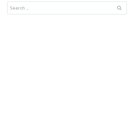
Search
for: