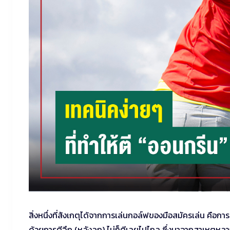
สิ่งหนึ่งที่สังเกตุได้จากการเล่นกอล์ฟของมือสมัครเล่น คือก
ด้วยการตีฉึก (หลังลูก) ไม่ก็ตีเลยไปไกล ซึ่งมาจากสาเหตุหล