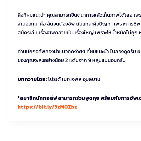
สิ่งที่ผมแนะนำ คุณสามารถจินตนาการแล้วเห็นภาพได้เลย เพร
งานออกมาคือ สั้นจนต้องชิพ นั่นแหละคือปัญหา เพราะการชิพต้อ
สมัครเล่น เรื่องชิพกลายเป็นเรื่องใหญ่ เพราะให้น้ำหนักไม่ถูก ห
ท่านนักกอล์ฟลองนำแนวคิดง่ายๆ ที่ผมแนะนำ ไปลองดูครับ ผ
ของคุณจะลงอย่างน้อย 2 แต้มจาก 9 หลุมแน่นอนครับ
บทความโดย:
โปรเต้ เบญจพล อุบลบาน
*สมาชิกนักกอล์ฟ สามารถร่วมพูดคุย พร้อมกับการอัพเด
https://bit.ly/3zMOZbz