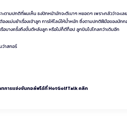
าะตามปกติที่ผมเห็น ธงปักหน้ามักจะตีเบาๆ หยอดๆ เพราะกลัวว่าจะเล
งแม่นยำเรื่องเข้าลูก การให้ไลน์ให้น้ำหนัก ซึ่งตามปกติฝีมือของนักก
รือบางครั้งถึงขั้นตีหลังลูก หรือไม่ก็ตีท็อป ลูกบินไปไกลกว่าเดิมอีก
มว่าสกอร์
ทการแข่งขันกอล์ฟได้ที่ HotGolfTalk คลิก