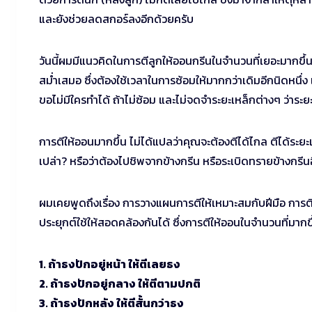
และยังช่วยลดสกอร์ลงอีกด้วยครับ
วันนี้ผมมีแนวคิดในการตีลูกให้ออนกรีนในจำนวนที่เยอะมากขึ้นก
สม่ำเสมอ ซึ่งต้องใช้เวลาในการซ้อมให้มากกว่าเดิมอีกนิดหนึ่ง เ
ขอไม่มีใครทำได้ ถ้าไม่ซ้อม และไม่จดจำระยะเหล็กต่างๆ ว่าระยะ
การตีให้ออนมากขึ้น ไม่ได้แปลว่าคุณจะต้องตีได้ไกล ตีได้ระย
เปล่า? หรือว่าต้องไปชิพจากข้างกรีน หรือระเบิดทรายข้างกรีนอ
ผมเคยพูดถึงเรื่อง การวางแผนการตีให้เหมาะสมกับฝีมือ การต
ประยุกต์ใช้ให้สอดคล้องกันได้ ซึ่งการตีให้ออนในจำนวนที่มากขึ
1. ถ้าธงปักอยู่หน้า ให้ตีเลยธง
2. ถ้าธงปักอยู่กลาง ให้ตีตามปกติ
3. ถ้าธงปักหลัง ให้ตีสั้นกว่าธง