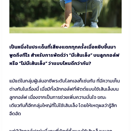
เป็นหนึ่งในประเด็นที่เสียงแตกทุกครั้งเมื่อหยิบขึ้นมา
พูดถึงทีไร สำหรับการพัตต์ว่า “มีเส้นเล็ง” บนลูกกอล์ฟ
หรือ “ไม่มีเส้นเล็ง” ว่าแบบไหนดีกว่ากัน?
แม้แต่ในกลุ่มผู้เล่นอาชีพระดับโลกเองก็เช่นกัน ที่มีความเห็น
ต่างกันในเรื่องนี้ เมื่อมีทั้งนักกอล์ฟที่พัตต์แบบใช้เส้นเล็งบน
ลูกกอล์ฟ เนื่องจากเป็นการช่วยเพิ่มความมั่นใจ ขณะ
เดียวกันก็อีกกลุ่มใหญ่ที่ไม่ใช้เส้นเล็ง โดยให้เหตุผลว่ารู้สึก
อึดอัด