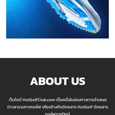
ABOUT US
เว็บไซต์ HotGolfClub.com เป็นหนึ่งในช่องทางการนำเสนอ
ข่าวสารวงการกอล์ฟ เคียงข้างกับนิตยสาร HotGolf นิตยสาร
กอล์ฟรายปักษ์