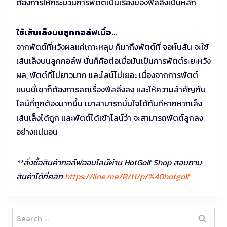
ต้องการให้กระบวนการพัตต์เป็นเรื่องของฟีลลิ่งเป็นหลัก
ใช้เส้นเล็งบนลูกกอล์ฟเมื่อ…
จากพัตต์ที่หวังผลแค่เกาะหลุม ก็มาถึงพัตต์ที่ จอห์นสัน จะใช้
เส้นเล็งบนลูกกอล์ฟ นั่นก็คือต่อเมื่อมันเป็นการพัตต์ระยะหวัง
ผล, พัตต์ที่ไม่ยาวมาก และไลน์ไม่เยอะ เนื่องจากการพัตต์
แบบนี้เขาก็ต้องการลดเรื่องฟีลลิ่งลง และให้ความสำคัญกับ
ไลน์ที่ถูกต้องมากขึ้น เขาสามารถมั่นใจได้ทันทีหากหากเล็ง
เส้นเล็งได้ถูก และพัตต์ได้เข้าไลน์ว่า จะสามารถพัตต์ลูกลง
อย่างแน่นอน
**สั่งซื้อสินค้ากอล์ฟออนไลน์ผ่าน HotGolf Shop สอบถาม
สินค้าได้ที่คลิก
https://line.me/R/ti/p/%40hotgolf
Search