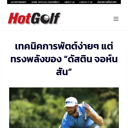
Skip
ADVERTISEMENT
WORK WITH US | ร่วมงานกับเรา
ABOUT US
CONTACT US
นโยบายความเป็นส่วนตัว
to
content
เทคนิคการพัตต์ง่ายๆ แต่
ทรงพลังของ “ดัสติน จอห์น
สัน”