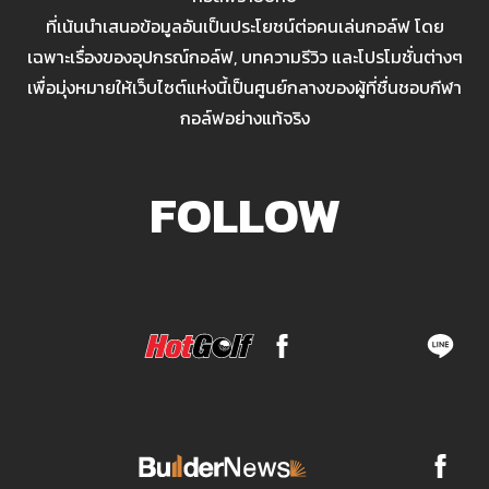
ที่เน้นนำเสนอข้อมูลอันเป็นประโยชน์ต่อคนเล่นกอล์ฟ โดย
เฉพาะเรื่องของอุปกรณ์กอล์ฟ, บทความรีวิว และโปรโมชั่นต่างๆ
เพื่อมุ่งหมายให้เว็บไซต์แห่งนี้เป็นศูนย์กลางของผู้ที่ชื่นชอบกีฬา
กอล์ฟอย่างแท้จริง
FOLLOW