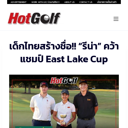
Skip
ADVERTISEMENT
WORK WITH US | ร่วมงานกับเรา
ABOUT US
CONTACT US
นโยบายความเป็นส่วนตัว
to
content
เด็กไทยสร้างชื่อ!! “รีน่า” คว้า
แชมป์ East Lake Cup