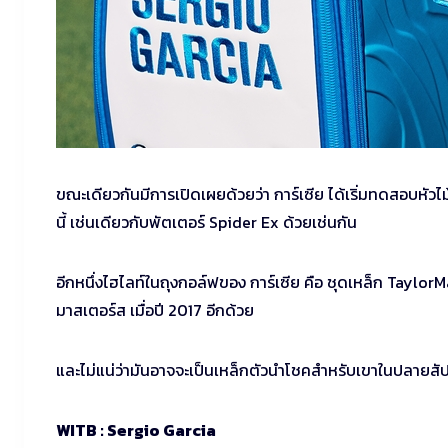
ขณะเดียวกันมีการเปิดเผยด้วยว่า การ์เซีย ได้เริ่มทดสอบหัว
นี้ เช่นเดียวกับพัตเตอร์ Spider Ex ด้วยเช่นกัน
อีกหนึ่งไฮไลท์ในถุงกอล์ฟของ การ์เซีย คือ ชุดเหล็ก TaylorMa
มาสเตอร์ส เมื่อปี 2017 อีกด้วย
และไม่แน่ว่ามันอาจจะเป็นเหล็กตัวนำโชคสำหรับเขาในปลายสัปดา
WITB : Sergio Garcia