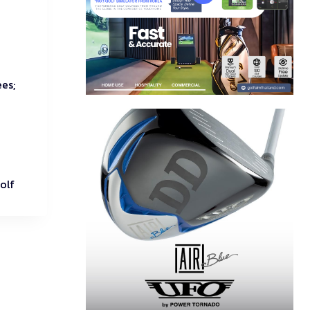
es;
olf