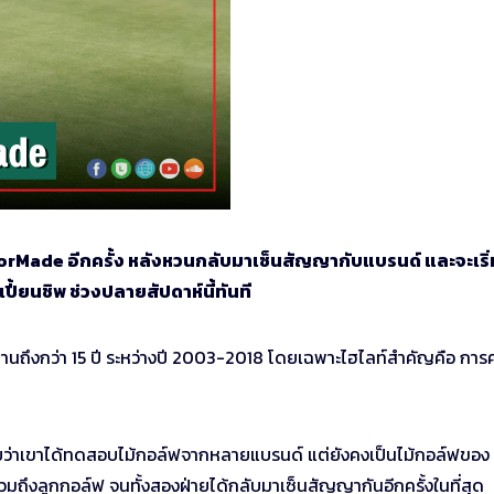
lorMade อีกครั้ง หลังหวนกลับมาเซ็นสัญญากับแบรนด์ และจะเริ่ม
ี้ยนชิพ ช่วงปลายสัปดาห์นี้ทันที
นานถึงกว่า 15 ปี ระหว่างปี 2003-2018 โดยเฉพาะไฮไลท์สำคัญคือ การค
ย เผยว่าเขาได้ทดสอบไม้กอล์ฟจากหลายแบรนด์ แต่ยังคงเป็นไม้กอล์ฟของ
รวมถึงลูกกอล์ฟ จนทั้งสองฝ่ายได้กลับมาเซ็นสัญญากันอีกครั้งในที่สุด