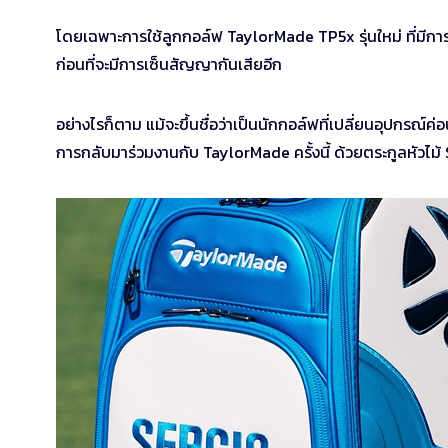
โดยเฉพาะการใช้ลูกกอล์ฟ TaylorMade TP5x รุ่นใหม่ ที่มีการ
ก่อนที่จะมีการเซ็นสัญญากันเสียอีก
อย่างไรก็ตาม แม้จะขึ้นชื่อว่าเป็นนักกอล์ฟที่เปลี่ยนอุปกรณ์ค่
การกลับมาร่วมงานกับ TaylorMade ครั้งนี้ ด้วยตระกูลหัวไม้ SIM 