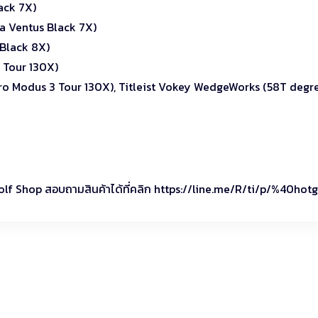
ack 7X)
ra Ventus Black 7X)
 Black 8X)
 Tour 130X)
ro Modus 3 Tour 130X), Titleist Vokey WedgeWorks (58T degre
Golf Shop สอบถามสินค้าได้ที่คลิก https://line.me/R/ti/p/%40hotg