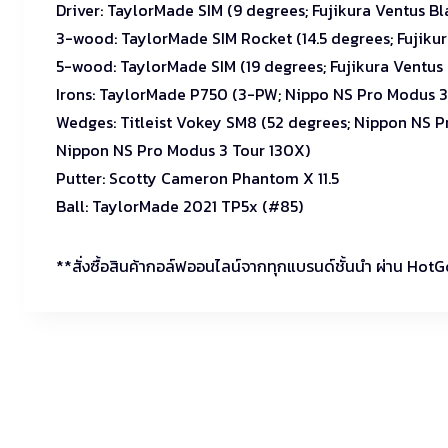
Driver: TaylorMade SIM (9 degrees; Fujikura Ventus Bl
3-wood: TaylorMade SIM Rocket (14.5 degrees; Fujiku
5-wood: TaylorMade SIM (19 degrees; Fujikura Ventus
Irons: TaylorMade P750 (3-PW; Nippo NS Pro Modus 3
Wedges: Titleist Vokey SM8 (52 degrees; Nippon NS P
Nippon NS Pro Modus 3 Tour 130X)
Putter: Scotty Cameron Phantom X 11.5
Ball: TaylorMade 2021 TP5x (#85)
**สั่งซื้อสินค้ากอล์ฟออนไลน์จากทุกแบรนด์ชั้นนำ ผ่าน Hot