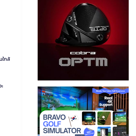
นใกล้
อะ