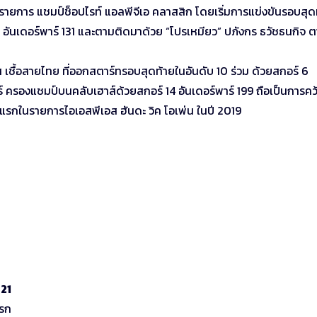
ฟรายการ แชมป์ช็อปไรท์ แอลพีจีเอ คลาสสิก โดยเริ่มการแข่งขันรอบสุด
์ 11 อันเดอร์พาร์ 131 และตามติดมาด้วย “โปรเหมียว” ปภังกร ธวัชธนกิจ 
ส เชื้อสายไทย ที่ออกสตาร์ทรอบสุดท้ายในอันดับ 10 ร่วม ด้วยสกอร์ 6
ร์ ครองแชมป์บนคลับเฮาส์ด้วยสกอร์ 14 อันเดอร์พาร์ 199 ถือเป็นการคว
ป์แรกในรายการไอเอสพีเอส ฮันดะ วิค โอเพ่น ในปี 2019
21
ตรก