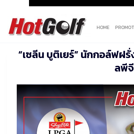
Skip
to
content
HOME
PROMOT
“เซลีน บูติเยร์” นักกอล์ฟฝร
ลพีจ