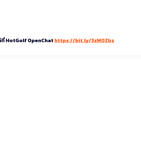
ได้ที่ HotGolf OpenChat
https://bit.ly/3zMOZbz