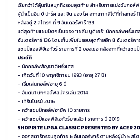
เรียกว่าได้ลุ้นกันสนุกถึงรอบสุดท้าย สำหรับการแข่งขันกอล์
ผู้นำเป็นอิน บี ปาร์ค และ จิน ยอง โค จากเกาหลีใต้ที่ทำสกอร
หลังอยู่ 2 สโตรก ที่ 9 อันเดอร์พาร์ 133
แต่สุดท้ายแชมป์ตกเป็นของ “เซลีน บูติเยร์” นักกอล์ฟฝรั่งเศ
อันเดอร์พาร์ 136 โดยเก็บเพิ่มในรอบสุดท้ายอีก 8 อันเดอร์พา
แชมป์แอลพีจีเอทัวร์ รายการที่ 2 ของเธอ หลังจากที่คว้าแชม
ประวัติ
– นักกอล์ฟสัญชาติฝรั่งเศส
– เกิดวันที่ 10 พฤศจิกายน 1993 (อายุ 27 ปี)
– เริ่มเล่นกอล์ฟอายุ 6 ปี
– อันดับ1 นักกอล์ฟสมัครเล่น 2014
– เทิร์นโปรปี 2016
– คว้าแชมป์กอล์ฟอาชีพ 10 รายการ
– คว้าแชมป์แอลพีจีเอทัวร์มาแล้ว 1 รายการ ปี 2019
SHOPRITE LPGA CLASSIC PRESENTED BY ACER 20
– ออกสตาร์ทรอบสุดท้าย 6 อันเดอร์พาร์ ตามหลังผู้นำ 5 สโ