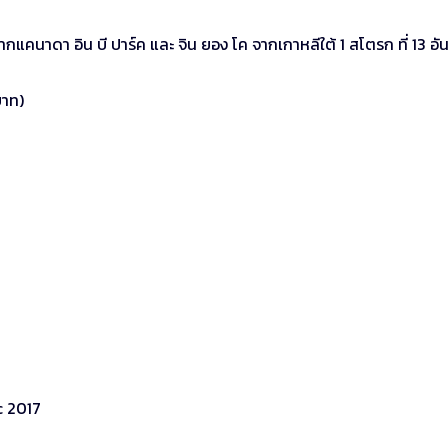
กแคนาดา อิน บี ปาร์ค และ จิน ยอง โค จากเกาหลีใต้ 1 สโตรก ที่ 13 อั
บาท)
c 2017