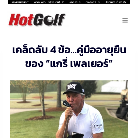
Skip
ADVERTISEMENT
WORK WITH US | ร่วมงานกับเรา
ABOUT US
CONTACT US
นโยบายความเป็นส่วนตัว
to
content
เคล็ดลับ 4 ข้อ…คู่มืออายุยืน
ของ “แกรี่ เพลเยอร์”