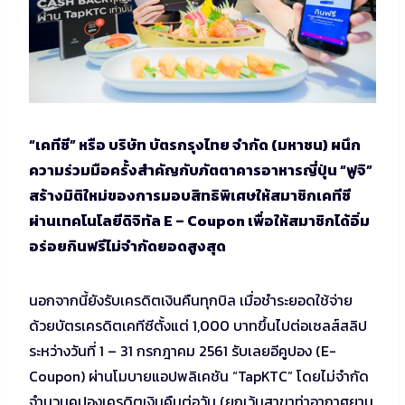
“เคทีซี” หรือ บริษัท บัตรกรุงไทย จำกัด (มหาชน) ผนึก
ความร่วมมือครั้งสำคัญกับภัตตาคารอาหารญี่ปุ่น “ฟูจิ”
สร้างมิติใหม่ของการมอบสิทธิพิเศษให้สมาชิกเคทีซี
ผ่านเทคโนโลยีดิจิทัล E – Coupon เพื่อให้สมาชิกได้อิ่ม
อร่อยกินฟรีไม่จำกัดยอดสูงสุด
นอกจากนี้ยังรับเครดิตเงินคืนทุกบิล เมื่อชำระยอดใช้จ่าย
ด้วยบัตรเครดิตเคทีซีตั้งแต่ 1,000 บาทขึ้นไปต่อเซลส์สลิป
ระหว่างวันที่ 1 – 31 กรกฎาคม 2561 รับเลยอีคูปอง (E-
Coupon) ผ่านโมบายแอปพลิเคชัน “TapKTC” โดยไม่จำกัด
จำนวนคูปองเครดิตเงินคืนต่อวัน (ยกเว้นสาขาท่าอากาศยาน