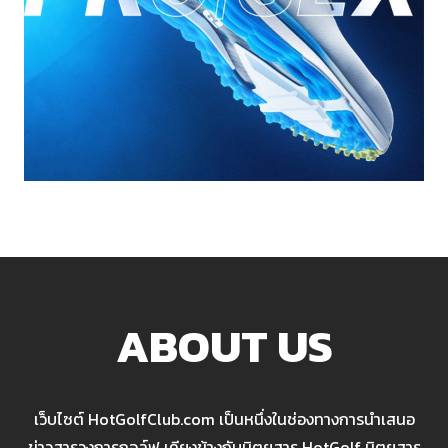
ABOUT US
เว็บไซต์ HotGolfClub.com เป็นหนึ่งในช่องทางการนำเสนอ
ข่าวสารวงการกอล์ฟ เคียงข้างกับนิตยสาร HotGolf นิตยสาร