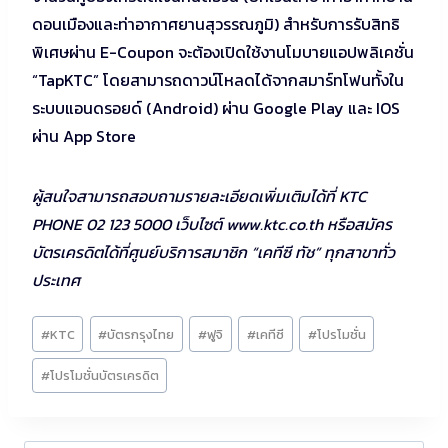
ดอนเมืองและท่าอากาศยานสุวรรณภูมิ) สำหรับการรับสิทธิ
พิเศษผ่าน E-Coupon จะต้องเปิดใช้งานโมบายแอปพลิเคชั่น
“TapKTC” โดยสามารถดาวน์โหลดได้จากสมาร์ทโฟนทั้งใน
ระบบแอนดรอยด์ (Android) ผ่าน Google Play และ IOS
ผ่าน App Store
ผู้สนใจสามารถสอบถามรายละเอียดเพิ่มเติมได้ที่ KTC
PHONE 02 123 5000 เว็บไซต์ www.ktc.co.th หรือสมัคร
บัตรเครดิตได้ที่ศูนย์บริการสมาชิก “เคทีซี ทัช” ทุกสาขาทั่ว
ประเทศ
Post
#
KTC
#
บัตรกรุงไทย
#
ฟูจิ
#
เคทีซี
#
โปรโมชั่น
Tags:
#
โปรโมชั่นบัตรเครดิต