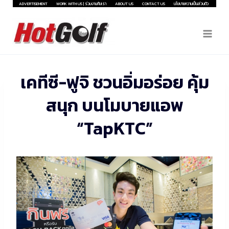
Skip
ADVERTISEMENT
WORK WITH US | ร่วมงานกับเรา
ABOUT US
CONTACT US
นโยบายความเป็นส่วนตัว
to
content
เคทีซี-ฟูจิ ชวนอิ่มอร่อย คุ้ม
สนุก บนโมบายแอพ
“TapKTC”