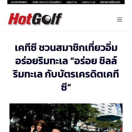
Skip
ADVERTISEMENT
WORK WITH US | ร่วมงานกับเรา
ABOUT US
CONTACT US
นโยบายความเป็นส่วนตัว
to
content
เคทีซี ชวนสมาชิกเที่ยวอิ่ม
อร่อยริมทะเล “อร่อย ชิลล์
ริมทะเล กับบัตรเครดิตเคที
ซี”