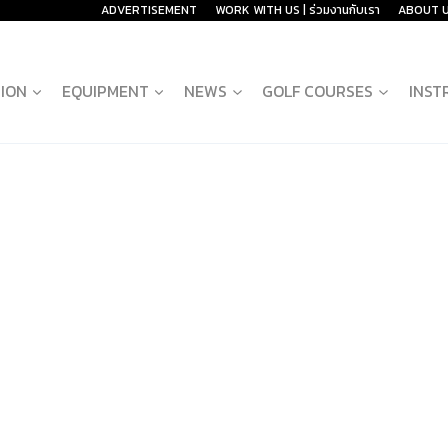
ADVERTISEMENT
WORK WITH US | ร่วมงานกับเรา
ABOUT 
ION
EQUIPMENT
NEWS
GOLF COURSES
INST