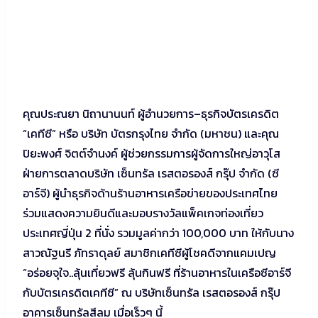
คุณประณยา นิถานานนท์ ผู้อำนวยการ–ธุรกิจบัตรเครดิต
“เคทีซี” หรือ บริษัท บัตรกรุงไทย จำกัด (มหาชน) และคุณ
ปิยะพงศ์ จิตต์จำนงค์ ผู้ช่วยกรรมการผู้จัดการใหญ่อาวุโส
ฝ่ายการตลาดบริษัท เซ็นทรัล เรสตอรองส์ กรุ๊ป จำกัด (ซี
อาร์จี) ผู้นำธุรกิจด้านร้านอาหารเครือข่ายของประเทศไทย
ร่วมแสดงความยินดีและมอบรางวัลแพ็คเกจท่องเที่ยว
ประเทศญี่ปุ่น 2 ที่นั่ง รวมมูลค่ากว่า 100,000 บาท ให้กับนาง
สาวณัฐนรี ภัทราดุลย์ สมาชิกเคทีซีผู้โชคดีจากแคมเปญ
“อร่อยจุใจ..ลุ้นเที่ยวฟรี ลุ้นกินฟรี ที่ร้านอาหารในเครือซีอาร์จี
กับบัตรเครดิตเคทีซี” ณ บริษัทเซ็นทรัล เรสตอรองส์ กรุ๊ป
อาคารเซ็นทรัลสีลม เมื่อเร็วๆ นี้