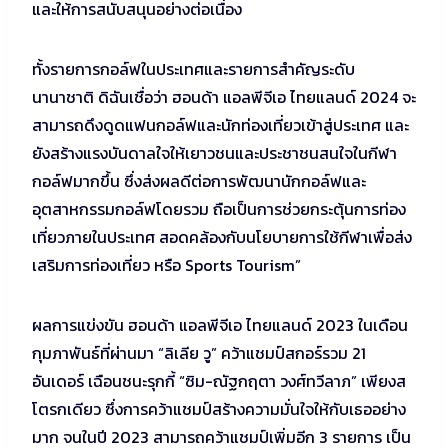
และให้การสนับสนุนอย่างต่อเนื่อง
ทั้งรายการกอล์ฟในประเทศและรายการสำคัญระดับ
นานาชาติ ดิฉันเชื่อว่า ฮอนด้า แอลพีจีเอ ไทยแลนด์ 2024 จะ
สามารถดึงดูดแฟนกอล์ฟและนักท่องเที่ยวเข้าสู่ประเทศ และ
ยังสร้างแรงบันดาลใจให้เยาวชนและประชาชนสนใจในกีฬา
กอล์ฟมากขึ้น ซึ่งส่งผลดีต่อการพัฒนานักกอล์ฟและ
อุตสาหกรรมกอล์ฟโดยรวม ถือเป็นการช่วยกระตุ้นการท่อง
เที่ยวภายในประเทศ สอดคล้องกับนโยบายการใช้กีฬาเพื่อส่ง
เสริมการท่องเที่ยว หรือ Sports Tourism”
ผลการแข่งขัน ฮอนด้า แอลพีจีเอ ไทยแลนด์ 2023 ในเดือน
กุมภาพันธ์ที่ผ่านมา “ลิเลีย วู” คว้าแชมป์สกอร์รวม 21
อันเดอร์ เฉือนชนะรุกกี้ “ซิม-ณัฐกฤตา วงศ์ทวีลาภ” เพียงส
โตรกเดียว ซึ่งการคว้าแชมป์สร้างความมั่นใจให้กับเธออย่าง
มาก จนในปี 2023 สามารถคว้าแชมป์เพิ่มอีก 3 รายการ เป็น