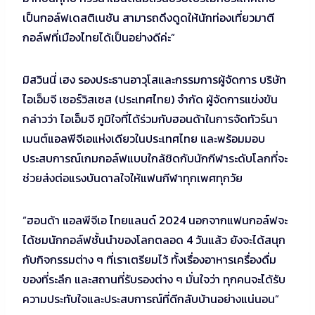
เป็นกอล์ฟเดสติเนชัน สามารถดึงดูดให้นักท่องเที่ยวมาตี
กอล์ฟที่เมืองไทยได้เป็นอย่างดีค่ะ”
มิสวินนี่ เฮง รองประธานอาวุโสและกรรมการผู้จัดการ บริษัท
ไอเอ็มจี เซอร์วิสเซส (ประเทศไทย) จำกัด ผู้จัดการแข่งขัน
กล่าวว่า ไอเอ็มจี ภูมิใจที่ได้ร่วมกับฮอนด้าในการจัดทัวร์นา
เมนต์แอลพีจีเอแห่งเดียวในประเทศไทย และพร้อมมอบ
ประสบการณ์เกมกอล์ฟแบบใกล้ชิดกับนักกีฬาระดับโลกที่จะ
ช่วยส่งต่อแรงบันดาลใจให้แฟนกีฬาทุกเพศทุกวัย
“ฮอนด้า แอลพีจีเอ ไทยแลนด์ 2024 นอกจากแฟนกอล์ฟจะ
ได้ชมนักกอล์ฟชั้นนำของโลกตลอด 4 วันแล้ว ยังจะได้สนุก
กับกิจกรรมต่าง ๆ ที่เราเตรียมไว้ ทั้งเรื่องอาหารเครื่องดื่ม
ของที่ระลึก และสถานที่รับรองต่าง ๆ มั่นใจว่า ทุกคนจะได้รับ
ความประทับใจและประสบการณ์ที่ดีกลับบ้านอย่างแน่นอน”