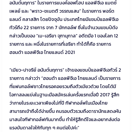
อนันต์นฤการ” ในรายการแบงค์ออฟโฮป แอลพีจีเอ แมตช์
เพลย์ และ “พราว-ชเนตตี วรรณแสน” ในรายการ พอร์ต
แลนด์ คลาสสิก โดยปัจจุบัน ประเทศไทยมีแชมป์แอลพีจีเอ
ทัวร์ถึง 22 รายการ จาก 7 นักกอล์ฟ ซึ่งในจำนวนแชมป์ดัง
กล่าวเป็นของ “เม-เอรียา จุฑานุกาล” อดีตมือ 1 ของโลก 12
รายการ และ หนึ่งในรายการที่เอรียา ทำได้ก็คือ รายการ
ฮอนด้า แอลพีจีเอ ไทยแลนด์ 2021
“เมียว-ปาจรีย์ อนันต์นฤการ” เจ้าของแชมป์แอลพีจีเอทัวร์ 2
รายการ กล่าวว่า “ฮอนด้า แอลพีจีเอ ไทยแลนด์ เป็นรายการ
ที่แฟนกอล์ฟชาวไทยรอคอยรวมถึงตัวเมียวด้วย โดยได้มี
โอกาสลงแข่งในฐานะมือสมัครเล่นครั้งแรกเมื่อปี 2017 รู้สึก
ว่าภายในระยะเวลาเพียงไม่กี่ปี กีฬากอล์ฟในเมืองไทย
สามารถเข้าถึงได้ง่ายขึ้น คนรอบตัวรวมถึงดารานักแสดงหัน
มาสนใจกีฬากอล์ฟกันมากขึ้น ทำให้รู้สึกดีใจและอยากส่งต่อ
แรงบันดาลใจให้กับทุก ๆ คนต่อไปค่ะ”