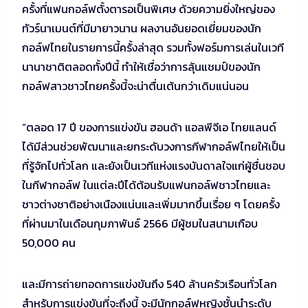
ครั้งที่แฟนกอล์ฟตั้งตารอเป็นพิเศษ ด้วยความยิ่งใหญ่ของ
ทัวร์นาเมนต์ที่มีมายาวนาน ผลงานอันยอดเยี่ยมของนัก
กอล์ฟไทยในรายการนี้ครั้งล่าสุด รวมทั้งฟอร์มการเล่นในเวที
นานาชาติตลอดทั้งปีนี้ ทำให้เชื่อว่าการลุ้นแชมป์ของนัก
กอล์ฟสาวชาวไทยครั้งนี้จะน่าตื่นเต้นกว่าเดิมแน่นอน
“ตลอด 17 ปี ของการแข่งขัน ฮอนด้า แอลพีจีเอ ไทยแลนด์
ได้มีส่วนช่วยพัฒนาและยกระดับวงการกีฬากอล์ฟไทยให้เป็น
ที่รู้จักไปทั่วโลก และยังเป็นเวทีแห่งแรงบันดาลใจแก่ผู้ชื่นชอบ
ในกีฬากอล์ฟ ในแต่ละปีได้ต้อนรับแฟนกอล์ฟชาวไทยและ
ชาวต่างชาติอย่างเนืองแน่นและเพิ่มมากขึ้นเรื่อย ๆ โดยครั้ง
ที่ผ่านมาในเดือนกุมภาพันธ์ 2566 มีผู้ชมในสนามเกือบ
50,000 คน
และมีการถ่ายทอดการแข่งขันถึง 540 ล้านครัวเรือนทั่วโลก
สำหรับการแข่งขันที่จะถึงนี้ จะมีนักกอล์ฟหญิงชั้นนำระดับ