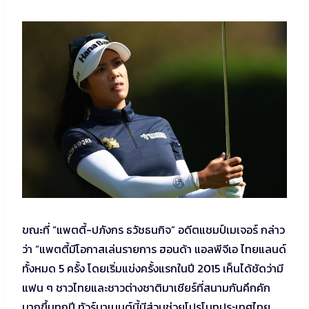
ขณะที่ “แพตตี้-ปภังกร ธวัชธนกิจ” อดีตแชมป์เมเจอร์ กล่าว
ว่า “แพตตี้มีโอกาสเล่นรายการ ฮอนด้า แอลพีจีเอ ไทยแลนด์
ทั้งหมด 5 ครั้ง โดยเริ่มแข่งครั้งแรกในปี 2015 เห็นได้ชัดว่ามี
แฟน ๆ ชาวไทยและชาวต่างชาติมาเชียร์ที่สนามกันคึกคัก
มากขึ้นทุกปี ทัวร์นาเมนต์นี้มีส่วนช่วยโปรโมทประเทศไทย