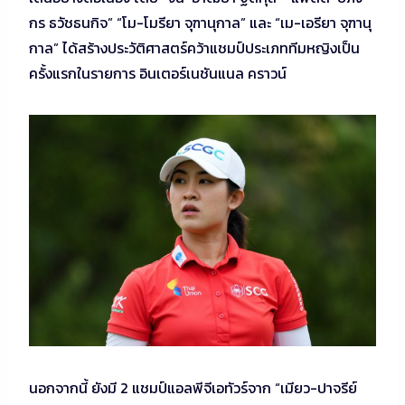
กร ธวัชธนกิจ” “โม-โมรียา จุฑานุกาล” และ “เม-เอรียา จุฑานุ
กาล” ได้สร้างประวัติศาสตร์คว้าแชมป์ประเภททีมหญิงเป็น
ครั้งแรกในรายการ อินเตอร์เนชันแนล คราวน์
นอกจากนี้ ยังมี 2 แชมป์แอลพีจีเอทัวร์จาก “เมียว-ปาจรีย์