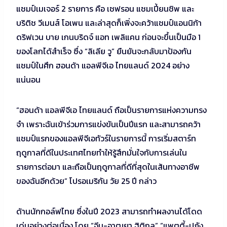
แชมป์เมเจอร์ 2 รายการ คือ เชฟรอน แชมเปี้ยนชิพ และ
บริติช วีเมนส์ โอเพน และล่าสุดก็เพิ่งจะคว้าแชมป์แอนนิก้า
ดริฟเวน บาย เกนบริดจ์ แอท เพลิแคน ก่อนจะขึ้นเป็นมือ 1
ของโลกได้สำเร็จ ซึ่ง “ลิเลีย วู” ยืนยันจะกลับมาป้องกัน
แชมป์ในศึก ฮอนด้า แอลพีจีเอ ไทยแลนด์ 2024 อย่าง
แน่นอน
“ฮอนด้า แอลพีจีเอ ไทยแลนด์ ถือเป็นรายการแห่งความทรง
จำ เพราะฉันเข้าร่วมการแข่งขันเป็นปีแรก และสามารถคว้า
แชมป์แรกของแอลพีจีเอทัวร์ในรายการนี้ การเริ่มสตาร์ท
ฤดูกาลที่ดีในประเทศไทยทำให้รู้สึกมั่นใจกับการเล่นใน
รายการต่อมา และถือเป็นฤดูกาลที่ดีที่สุดในเส้นทางอาชีพ
ของฉันอีกด้วย” โปรอเมริกัน วัย 25 ปี กล่าว
ด้านนักกอล์ฟไทย ซึ่งในปี 2023 สามารถทำผลงานได้โดด
เด่นอย่างต่อเนื่อง โดย “จีน-อาฒยา ฐิติกุล” “แพตตี้-ปภัง