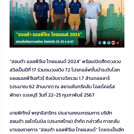
“ฮอนด้า แอลพีจีเอ ไทยแลนด์ 2024” พร้อมเปิดศึกดวลวง
สวิงเป็นปีที่ 17 ร่วมชมวงสวิง 72 โปรกอล์ฟชั้นนำระดับโลก
ของแอลพีจีเอทัวร์ ชิงเงินรางวัลรวม 1.7 ล้านดอลลาร์
(ประมาณ 62 ล้านบาท) ณ สยามคันทรีคลับ โอลด์คอร์ส
พัทยา จ.ชลบุรี วันที่ 22-25 กุมภาพันธ์ 2567
นายพิทักษ์ พฤทธิสาริกร ประธานคณะกรรมการ บริษัท
ฮอนด้า ออโตโมบิล (ประเทศไทย) จำกัด กล่าวถึง การกลับ
มาของรายการ “ฮอนด้า แอลพีจีเอ ไทยแลนด์” โดยจะเป็นอีก