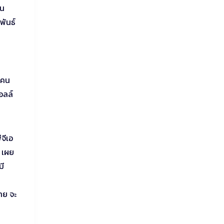
คน
พันธ์
 คน
อลล์
จีเอ
ี เผย
มี
ด
าย จะ