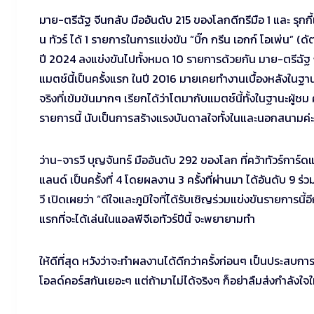
มาย-ตรีฉัฐ จีนกลับ มืออันดับ 215 ของโลกดีกรีมือ 1 และ รุกกี
น ทัวร์ ได้ 1 รายการในการแข่งขัน “บิ๊ก กรีน เอกก์ โอเพ่น” (ดั
ปี 2024 ลงแข่งขันไปทั้งหมด 10 รายการด้วยกัน มาย-ตรีฉัฐ กล่าว
แมตช์นี้เป็นครั้งแรก ในปี 2016 มายเคยทำงานเบื้องหลังใน
จริงที่เข้มข้นมากๆ เรียกได้ว่าโตมากับแมตช์นี้ทั้งในฐานะผู้
รายการนี้ นับเป็นการสร้างแรงบันดาลใจทั้งในและนอกสนามค่ะ
ว่าน-จารวี บุญจันทร์ มืออันดับ 292 ของโลก ที่คว้าทัวร์การ์
แลนด์ เป็นครั้งที่ 4 โดยผลงาน 3 ครั้งที่ผ่านมา ได้อันดับ 9 
วี เปิดเผยว่า “ดีใจและภูมิใจที่ได้รับเชิญร่วมแข่งขันรายการน
แรกที่จะได้เล่นในแอลพีจีเอทัวร์ปีนี้ จะพยายามทำ
ให้ดีที่สุด หวังว่าจะทำผลงานได้ดีกว่าครั้งก่อนๆ เป็นประสบการณ
โอลด์คอร์สกันเยอะๆ แต่ถ้ามาไม่ได้จริงๆ ก็อย่าลืมส่งกำลังใ