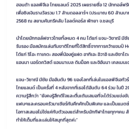
ฮอนด้า แอลพีจีเอ ไทยแลนด์ 2025 เผยรายชื่อ 12 นักกอล์ฟรั
เพื่อชิงเงินรางวัลรวม 1.7 ล้านดอลลาร์ฯ (ประมาณ 60 ล้านบา
2568 ณ สยามคันทรีคลับ โอลด์คอร์ส พัทยา จ.ชลบุรี
นำโดยนักกอล์ฟชาวไทยทั้งหมด 4 คน ได้แก่ แจน-วิชาณี มีชัย 
รับรอง มือสมัครเล่นทีมชาติไทยที่ได้สิทธิ์จากการคว้าแชมป
ได้แก่ ริโอะ ทาเคดะ สองพี่น้องคู่แฝด อากิเอะ อิวาอิ และชิซาโ
แอนนา นอร์ดควิสต์ แอนนาเบล ดิมม็อค และจิอันนา เคลเมนเ
แจน-วิชาณี มีชัย มืออันดับ 96 ของโลกที่เล่นในแอลพีจีเอทัวร์
ไทยแลนด์ เป็นครั้งที่ 4 หลังจากที่เธอได้อันดับ 64 ร่วม ในป
ความรู้สึกว่า “ยังคงรู้สึกดีใจและตื่นเต้นเสมอที่จะได้ร่วมแข่ง
แฟนๆและครอบครัวมาเชียร์กันคึกคักเป็นพิเศษ และเป็นแมตช์
โอกาสเสมอไม่ใช่แค่กับตัวเองแต่สำหรับนักกีฬาไทยทุกๆคน 
ทำให้เต็มที่และเล่นให้สนุกที่สุดค่ะ”