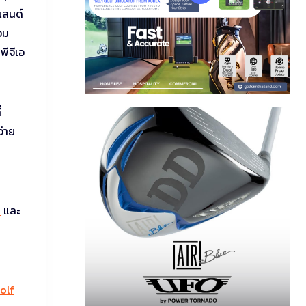
์แลนด์
อม
ีจีเอ
่
จ่าย
d
และ
olf