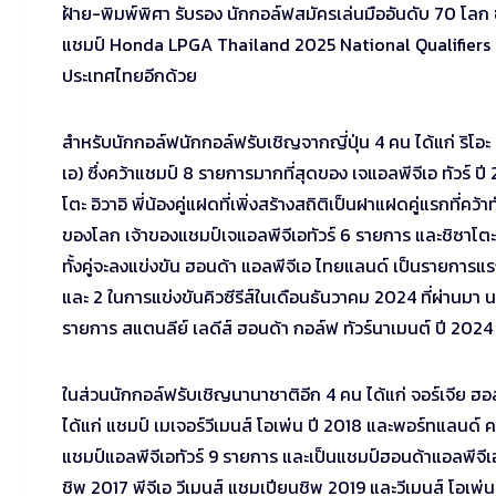
ฝ้าย-พิมพ์พิศา รับรอง นักกอล์ฟสมัครเล่นมืออันดับ 70 โลก ซ
แชมป์ Honda LPGA Thailand 2025 National Qualifiers ซึ่
ประเทศไทยอีกด้วย
สำหรับนักกอล์ฟนักกอล์ฟรับเชิญจากญี่ปุ่น 4 คน ได้แก่ ริโอ
เอ) ซึ่งคว้าแชมป์ 8 รายการมากที่สุดของ เจแอลพีจีเอ ทัวร์ ป
โตะ อิวาอิ พี่น้องคู่แฝดที่เพิ่งสร้างสถิติเป็นฝาแฝดคู่แรกที่คว
ของโลก เจ้าของแชมป์เจแอลพีจีเอทัวร์ 6 รายการ และชิซาโตะ อ
ทั้งคู่จะลงแข่งขัน ฮอนด้า แอลพีจีเอ ไทยแลนด์ เป็นรายการแร
และ 2 ในการแข่งขันคิวซีรีส์ในเดือนธันวาคม 2024 ที่ผ่านมา น
รายการ สแตนลีย์ เลดีส์ ฮอนด้า กอล์ฟ ทัวร์นาเมนต์ ปี 2024 จ
ในส่วนนักกอล์ฟรับเชิญนานาชาติอีก 4 คน ได้แก่ จอร์เจีย ฮอ
ได้แก่ แชมป์ เมเจอร์วีเมนส์ โอเพ่น ปี 2018 และพอร์ทแลนด
แชมป์แอลพีจีเอทัวร์ 9 รายการ และเป็นแชมป์ฮอนด้าแอลพีจีเ
ชิพ 2017 พีจีเอ วีเมนส์ แชมเปียนชิพ 2019 และวีเมนส์ โอเพ