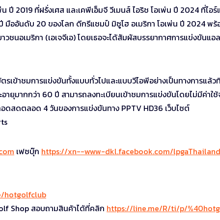
น ปี 2019 ที่ฝรั่งเศส และเคพีเอ็มจี วีเมนส์ ไอริช โอเพ่น ปี 2024 ที่ไอร
ี มืออันดับ 20 ของโลก ดีกรีแชมป์ มิซูโฮ อเมริกา โอเพ่น ปี 2024 พร้
วชนอเมริกา (เอเจจีเอ) โดยเธอจะได้สัมผัสบรรยากาศการแข่งขันแอลพ
ตรเข้าชมการแข่งขันทั้งแบบทั่วไปและแบบวีไอพีอย่างเป็นทางการแล้วที
ะอายุมากกว่า 60 ปี สามารถลงทะเบียนเข้าชมการแข่งขันโดยไม่มีค่าใช้
ยทอดสดตลอด 4 วันของการแข่งขันทาง PPTV HD36 เว็บไซต์
ts
.com
เฟซบุ๊ก
https://xn--www-dkl.facebook.com/lpgaThailan
ee/hotgolfclub
olf Shop สอบถามสินค้าได้ที่คลิก
https://line.me/R/ti/p/%40hotg