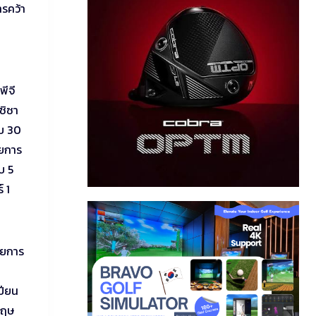
ารคว้า
พีจี
ชิซา
ับ 30
ายการ
บ 5
์ 1
ายการ
ปียน
กฤษ