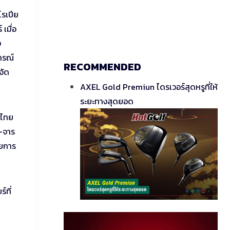
โรเปีย
 เมื่อ
ง
ารณ์
RECOMMENDED
จัด
AXEL Gold Premiun ไดรเวอร์สุดหรูที่ให้
ระยะทางสุดยอด
 ไทย
น-จาร
ายการ
์ที่