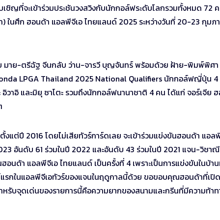
บเชิญที่จะเข้าร่วมประชันวงสวิงกับนักกอล์ฟระดับโลกรวมทั้งหมด 72 
ท) ในศึก ฮอนด้า แอลพีจีเอ ไทยแลนด์ 2025 ระหว่างวันที่ 20-23 กุมภา
มาย-ตรีฉัฐ จีนกลับ ว่าน-จารวี บุญจันทร์ พร้อมด้วย ฝ้าย-พิมพ์พิศา
์ Honda LPGA Thailand 2025 National Qualifiers นักกอล์ฟญี่ปุ่น 4
ตะ อิวาอิ และมิยุ ซาโตะ รวมถึงนักกอล์ฟนานาชาติ 4 คน ได้แก่ จอร์เจีย ฮ
ต
ตั้งแต่ปี 2016 โดยไม่เสียทัวร์การ์ดเลย จะเข้าร่วมแข่งขันฮอนด้า แอลพี
ี 2023 อันดับ 61 ร่วมในปี 2022 และอันดับ 43 ร่วมในปี 2021 แจน-วิชาณ
ขันฮอนด้า แอลพีจีเอ ไทยแลนด์ เป็นครั้งที่ 4 เพราะเป็นการแข่งขันในบ้าน
แรกในแอลพีจีเอทัวร์ของแจนในฤดูกาลนี้ด้วย ขอขอบคุณฮอนด้าที่เปิ
สำหรับจุดเด่นของรายการนี้คือความยากของสนามและกรีนที่มีความท้าท