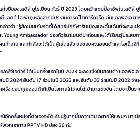
้แห่งปีของเลดีส์ ยูโรเปียน ทัวร์ ปี 2023 โดยคว้าแชมป์อาชีพในเลดีส์ ยู
ตช์ เลดีส์ โอเพ่น) หลังจากมีประสบการณ์ได้ทัวร์การ์ดเล่นแอลพีจีเอ ทัวร์
ว่า “รู้สึกเป็นเกียรติที่ได้สิทธ์นักกีฬารับเชิญและตื่นเต้นที่จะลงแข่
ฐานะ Young Ambassador ของทัวร์นาเมนต์มาก่อนและได้เรียนรู้ประสบก
ชม คนทำงาน และกำลังจะได้เป็นผู้เล่นแล้ว ขอขอบคุณฮอนด้าและไอเอ็มจีที่
”
ดแอลพีจีเอทัวร์ ได้เป็นครั้งแรกในปี 2023 จะลงแข่งขันฮอนด้า แอลพีจีเอ
ร่วมในปี 2024 อันดับ 17 ร่วมในปี 2023 และอันดับ 33 ร่วมในปี 2022 ว่า
ี้อีกครั้ง ขอบคุณฮอนด้าที่เปิดโอกาสให้ว่านได้เข้ามาแข่งขัน โดยจะเป็นร
์อีกครั้งหนึ่งที่ตัวเองจะได้เรียนรู้มากขึ้นกว่าเดิม อยากให้แฟนๆ มาเชียร
จให้พวกเราทาง PPTV HD ช่อง 36 ค่ะ”