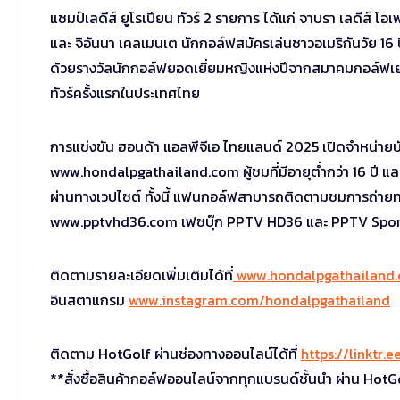
แชมป์เลดีส์ ยูโรเปียน ทัวร์ 2 รายการ ได้แก่ จาบรา เลดีส์ โอเพ่
และ จิอันนา เคลเมนเต นักกอล์ฟสมัครเล่นชาวอเมริกันวัย 16 ป
ด้วยรางวัลนักกอล์ฟยอดเยี่ยมหญิงแห่งปีจากสมาคมกอล์ฟเยา
ทัวร์ครั้งแรกในประเทศไทย
การแข่งขัน ฮอนด้า แอลพีจีเอ ไทยแลนด์ 2025 เปิดจำหน่ายบั
www.hondalpgathailand.com ผู้ชมที่มีอายุต่ำกว่า 16 ปี แล
ผ่านทางเวปไซต์ ทั้งนี้ แฟนกอล์ฟสามารถติดตามชมการถ่า
www.pptvhd36.com เฟซบุ๊ก PPTV HD36 และ PPTV Spor
ติดตามรายละเอียดเพิ่มเติมได้ที่
www.hondalpgathailand
อินสตาแกรม
www.instagram.com/hondalpgathailand
ติดตาม HotGolf ผ่านช่องทางออนไลน์ได้ที่
https://linktr.
**สั่งซื้อสินค้ากอล์ฟออนไลน์จากทุกแบรนด์ชั้นนำ ผ่าน HotG