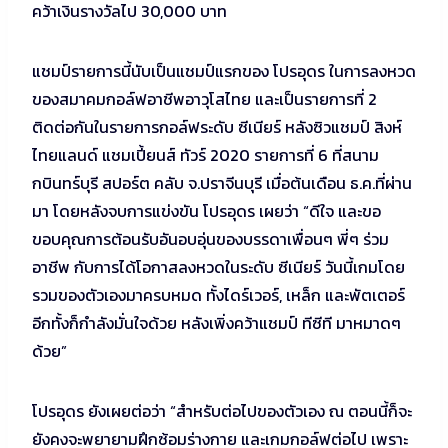
คว้าเงินรางวัลไป 30,000 บาท
แชมป์รายการนี้นับเป็นแชมป์แรกของ โปรอุดร ในการลงหวด
ของสมาคมกอล์ฟอาชีพอาวุโสไทย และเป็นรายการที่ 2
ติดต่อกันในรายการกอล์ฟระดับ ซีเนียร์ หลังซิวแชมป์ สิงห์
ไทยแลนด์ แชมเปี้ยนส์ ทัวร์ 2020 รายการที่ 6 ที่สนาม
กบินทร์บุรี สปอร์ต คลับ จ.ปราจีนบุรี เมื่อต้นเดือน ธ.ค.ที่ผ่าน
มา โดยหลังจบการแข่งขัน โปรอุดร เผยว่า “ดีใจ และขอ
ขอบคุณการต้อนรับอันอบอุ่นของบรรดาเพื่อนๆ พี่ๆ ร่วม
อาชีพ กับการได้โอกาสลงหวดในระดับ ซีเนียร์ วันนี้เกมโดย
รวมของตัวเองมาครบหมด ทั้งไดร์เวอร์, เหล็ก และพัตเตอร์
อีกทั้งก็กำลังมั่นใจด้วย หลังเพิ่งคว้าแชมป์ ทีซีที มาหมาดๆ
ด้วย”
โปรอุดร ยังเผยต่อว่า “สำหรับต่อไปของตัวเอง ณ ตอนนี้ก็จะ
ยังคงจะพยายามฝึกซ้อมร่างกาย และเกมกอล์ฟต่อไป เพราะ