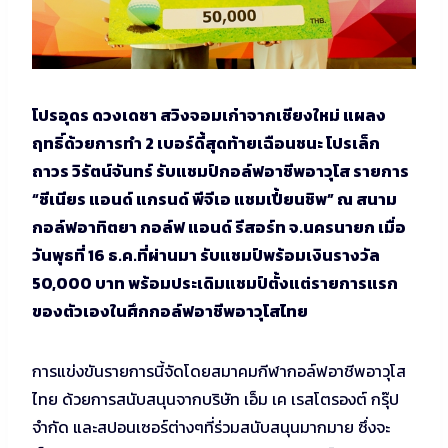
โปรอุดร ดวงเดชา สวิงจอมเก๋าจากเชียงใหม่ แผลง
ฤทธิ์ด้วยการทำ 2 เบอร์ดี้สุดท้ายเฉือนชนะ โปรเล็ก
ถาวร วิรัตน์จันทร์ รับแชมป์กอล์ฟอาชีพอาวุโส รายการ
“ซีเนียร แอนด์ แกรนด์ พีจีเอ แชมเปี้ยนชิพ” ณ สนาม
กอล์ฟอาทิตยา กอล์ฟ แอนด์ รีสอร์ท จ.นครนายก เมื่อ
วันพุธที่ 16 ธ.ค.ที่ผ่านมา รับแชมป์พร้อมเงินรางวัล
50,000 บาท พร้อมประเดิมแชมป์ตั้งแต่รายการแรก
ของตัวเองในศึกกอล์ฟอาชีพอาวุโสไทย
การแข่งขันรายการนี้จัดโดยสมาคมกีฬากอล์ฟอาชีพอาวุโส
ไทย ด้วยการสนับสนุนจากบริษัท เอ็ม เค เรสโตรองต์ กรุ๊ป
จำกัด และสปอนเซอร์ต่างๆที่ร่วมสนับสนุนมากมาย ซึ่งจะ