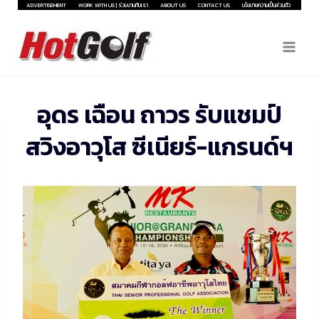
Skip
ADVERTISEMENT
WORK WITH US | ร่วมงานกับเรา
ABOUT US
CONTACT US
นโยบายความเป็นส่วนตัว
to
content
อุดร เฉือน ถาวร รับแชมป์
สวิงอาวุโส ซีเนียร์-แกรนด์ฯ